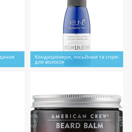
адання
Кондиціонери, лосьйони та спреї
для волосся