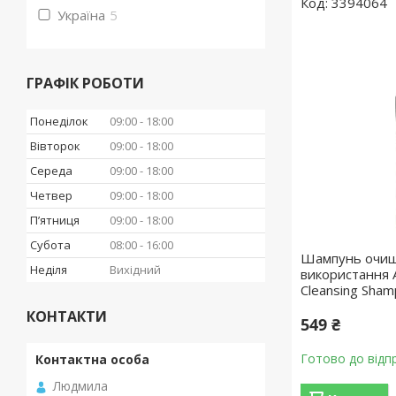
3394064
Україна
5
ГРАФІК РОБОТИ
Понеділок
09:00
18:00
Вівторок
09:00
18:00
Середа
09:00
18:00
Четвер
09:00
18:00
Пʼятниця
09:00
18:00
Субота
08:00
16:00
Шампунь очищ
Неділя
Вихідний
використання A
Cleansing Sha
КОНТАКТИ
549 ₴
Готово до відп
Людмила