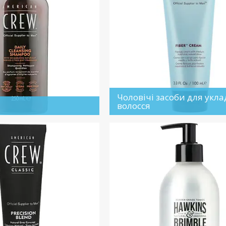
Чоловічі засоби для укл
волосся