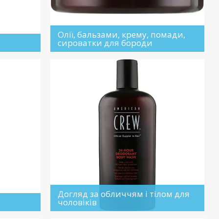
Олії, бальзами, крему, помади,
сироватки для бороди
Догляд за обличчям і тілом для
чоловіків