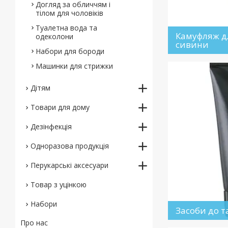
Догляд за обличчям і
тілом для чоловіків
Туалетна вода та
Камуфляж д
одеколони
сивини
Набори для бороди
Машинки для стрижки
Дітям
Товари для дому
Дезінфекція
Одноразова продукція
Перукарські аксесуари
Товар з уцінкою
Набори
Засоби до т
Про нас