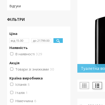
Відгуки
ФІЛЬТРИ
Ціна
Наявність
В наявності
329
Акція
Туалетна в
Товари зі знижками
30
Країна виробника
Іспанія
8
Італія
1
Німеччина
6