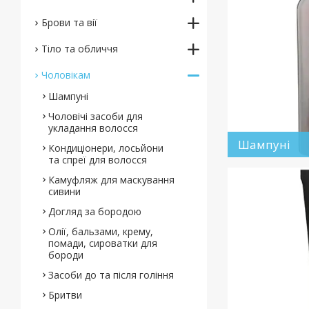
Брови та вії
Тіло та обличчя
Чоловікам
Шампуні
Чоловічі засоби для
укладання волосся
Шампуні
Кондиціонери, лосьйони
та спреї для волосся
Камуфляж для маскування
сивини
Догляд за бородою
Олії, бальзами, крему,
помади, сироватки для
бороди
Засоби до та після гоління
Бритви