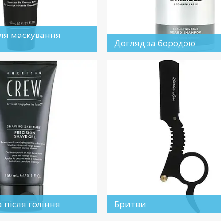
ля маскування
Догляд за бородою
а після гоління
Бритви