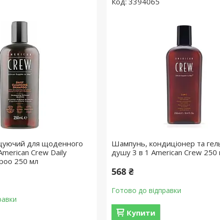
3394065
уючий для щоденного
Шампунь, кондиціонер та гел
merican Crew Daily
душу 3 в 1 American Crew 250
mpoo 250 мл
568 ₴
Готово до відправки
равки
Купити