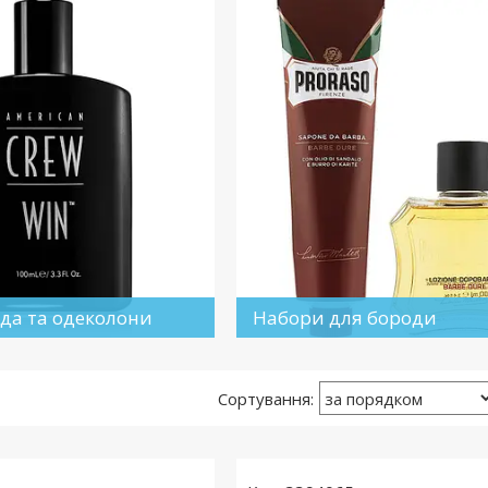
ода та одеколони
Набори для бороди