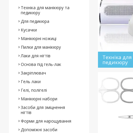
Техніка для манікюру та
педикюру
Для педикюра
Кусачки
Манікюрні ножиці
Пилки для манікюру
Лаки для нігтів
Техніка для
педикюру
Основа під гель-лак
Закріплювач
Гель лаки
Гелі, полігелі
Манікюрні набори
Засоби для зміцнення
нігтів
Форми для нарощування
Допоміжні засоби