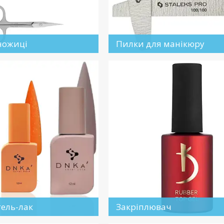
ножиці
Пилки для манікюру
гель-лак
Закріплювач