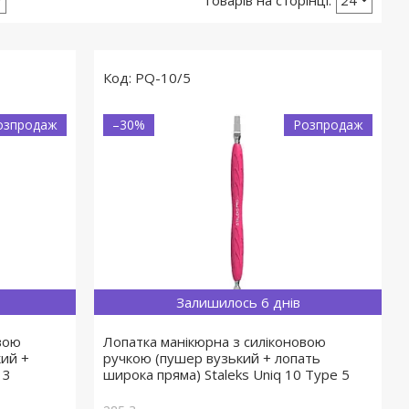
PQ-10/5
озпродаж
–30%
Розпродаж
Залишилось 6 днів
вою
Лопатка манікюрна з силіконовою
кий +
ручкою (пушер вузький + лопать
 3
широка пряма) Staleks Uniq 10 Type 5