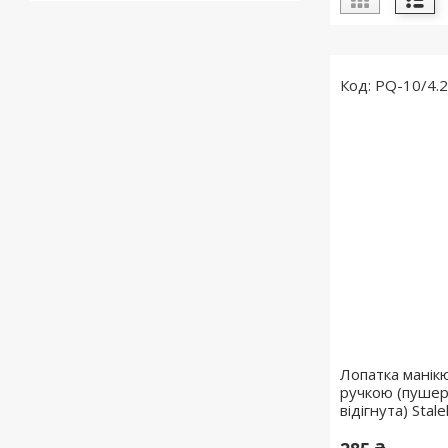
PQ-10/4.
Лопатка манік
ручкою (пушер
відігнута) Stal