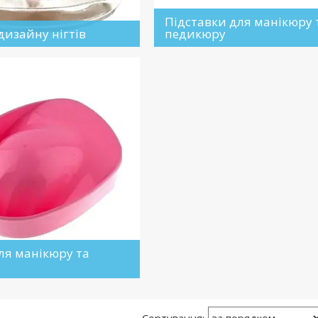
Підставки для манікюру 
дизайну нігтів
педикюру
ля манікюру та