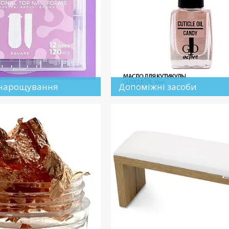
 нарощування
Допоміжні засоби