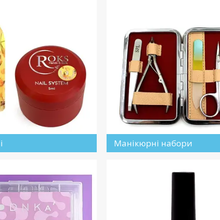
і
Манікюрні набори