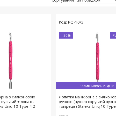
2
PQ-10/3
–30%
Р
Залишилось 6 днів
юрна з силіконовою
Лопатка манікюрна з силіконо
 вузький + лопать
ручкою (пушер округлий вузь
eks Uniq 10 Type 4.2
топірець) Staleks Uniq 10 Type