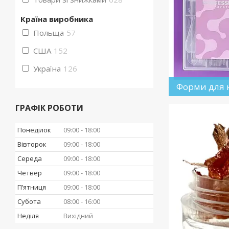
Країна виробника
Польща
57
США
152
Україна
126
Форми для
ГРАФІК РОБОТИ
Понеділок
09:00
18:00
Вівторок
09:00
18:00
Середа
09:00
18:00
Четвер
09:00
18:00
Пʼятниця
09:00
18:00
Субота
08:00
16:00
Неділя
Вихідний