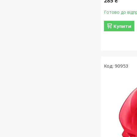
285 ₴
Готово до відп
Купити
90953