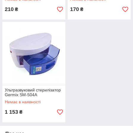
210
170
₴
₴
Ультразвуковий стерилізатор
Germix SM-504A
Немає в наявності
1 153
₴