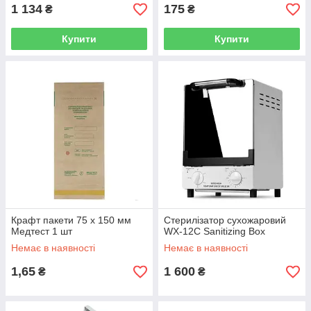
1 134
175
₴
₴
Купити
Купити
Крафт пакети 75 х 150 мм
Стерилізатор сухожаровий
Медтест 1 шт
WX-12C Sanitizing Box
Немає в наявності
Немає в наявності
1,65
1 600
₴
₴