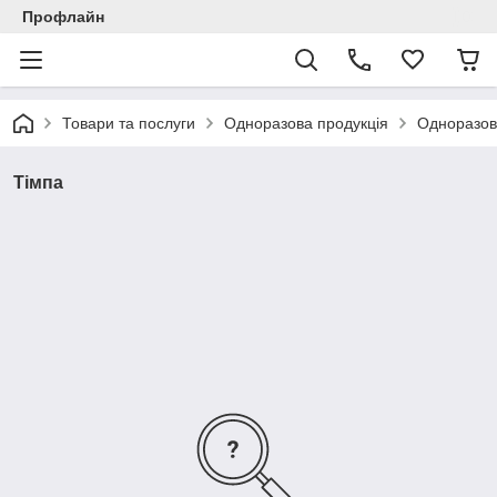
Профлайн
Товари та послуги
Одноразова продукція
Одноразов
Тімпа