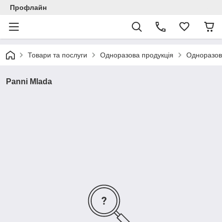
Профлайн
Товари та послуги
Одноразова продукція
Одноразов
Panni Mlada