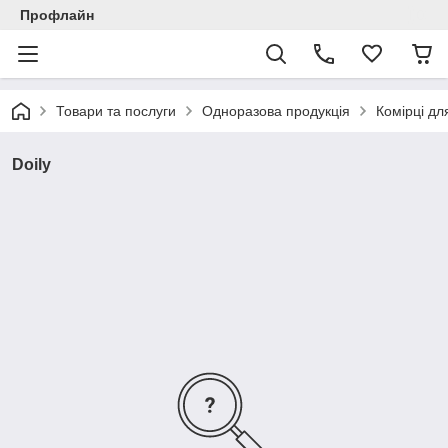
Профлайн
Товари та послуги
Одноразова продукція
Комірці дл
Doily