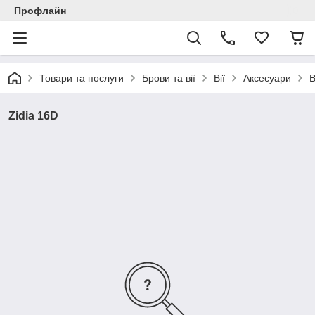
Профлайн
Товари та послуги
Брови та вії
Вії
Аксесуари
В
Zidia 16D