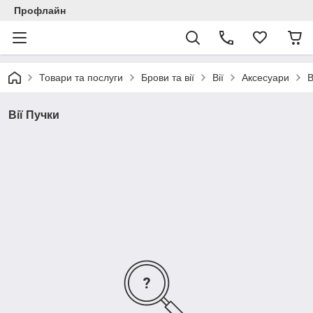
Профлайн
Товари та послуги
Брови та вії
Вії
Аксесуари
В
Вії Пучки