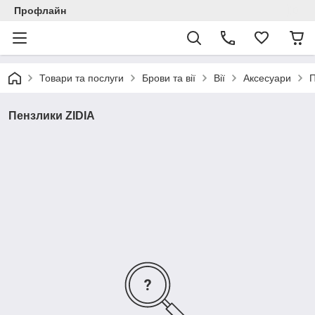
Профлайн
Товари та послуги
Брови та вії
Вії
Аксесуари
П
Пензлики ZIDIA