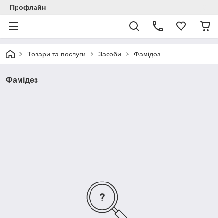
Профлайн
Товари та послуги
Засоби
Фамідез
Фамідез