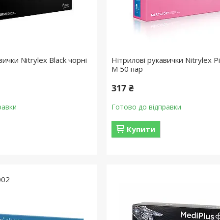
ички Nitrylex Black чорні
Нітрилові рукавички Nitrylex P
M 50 пар
317 ₴
равки
Готово до відправки
Купити
002