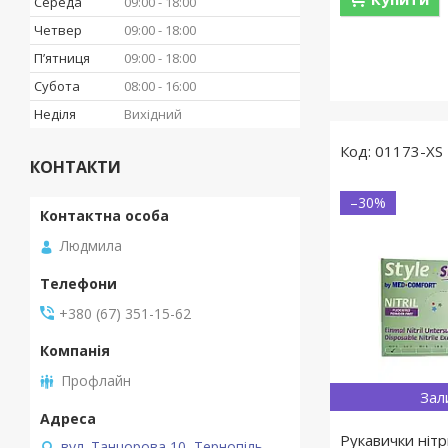
Середа
09:00
18:00
Четвер
09:00
18:00
Пʼятниця
09:00
18:00
Субота
08:00
16:00
Неділя
Вихідний
01173-XS
КОНТАКТИ
–30%
Людмила
+380 (67) 351-15-62
Профлайн
Зал
Рукавички ніт
вул. Танцорова 10, Тернопіль,