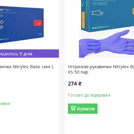
ишилось 9 днів
ички Nitrylex Basic сині L
Нітрилові рукавички Nitrylex Ba
XS 50 пар
274 ₴
Готово до відправки
равки
Купити