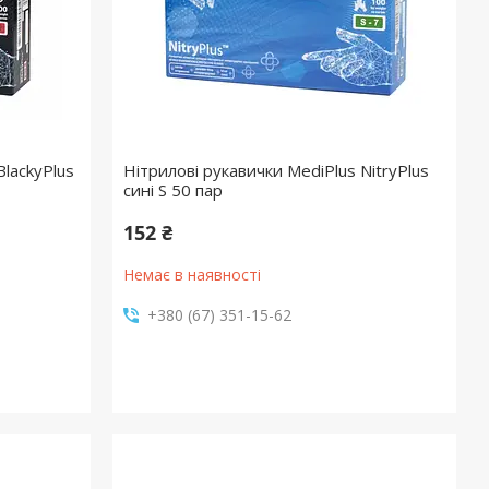
BlackyPlus
Нітрилові рукавички MediPlus NitryPlus
сині S 50 пар
152 ₴
Немає в наявності
+380 (67) 351-15-62