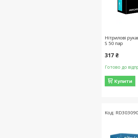
Нітрилові рукав
S 50 пар
317 ₴
Готово до відп
Купити
RD30309