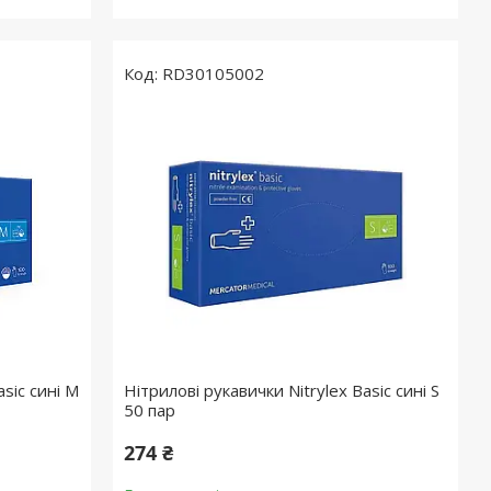
RD30105002
asic сині M
Нітрилові рукавички Nitrylex Basic сині S
50 пар
274 ₴