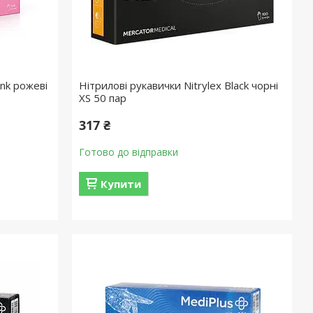
ink рожеві
Нітрилові рукавички Nitrylex Black чорні
XS 50 пар
317 ₴
Готово до відправки
Купити