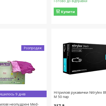
Готово до відправки
Купити
Розпродаж
Нітрилові рукавички Nitrylex Bl
ишилось 9 днів
M 50 пар
рилові неопудрені Med-
317 ₴