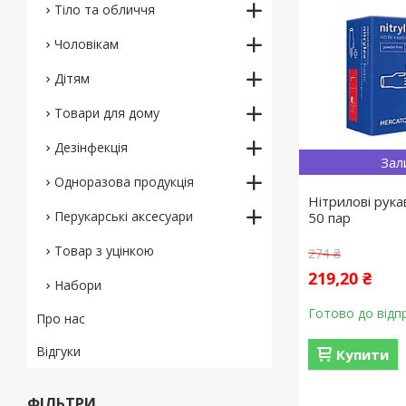
Тіло та обличчя
Чоловікам
Дітям
Товари для дому
Дезінфекція
Зал
Одноразова продукція
Нітрилові рукав
Перукарські аксесуари
50 пар
Товар з уцінкою
274 ₴
219,20 ₴
Набори
Готово до відп
Про нас
Відгуки
Купити
ФІЛЬТРИ