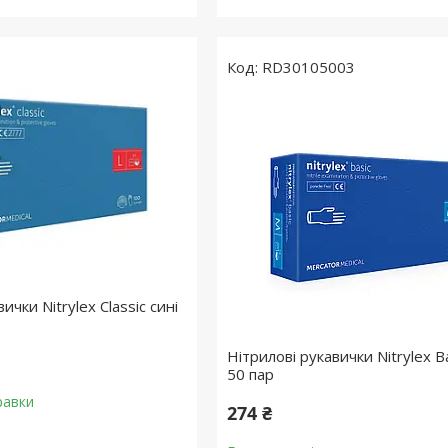
RD30105003
ички Nitrylex Classic сині
Нітрилові рукавички Nitrylex B
50 пар
равки
274 ₴