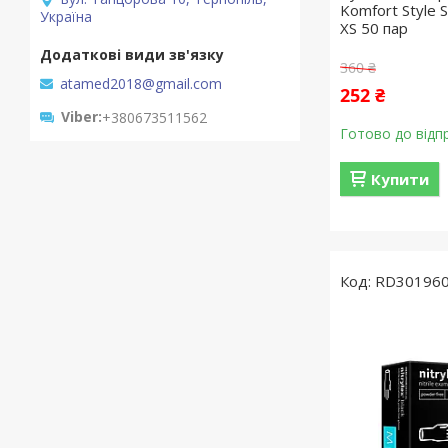
Komfort Style 
Україна
XS 50 пар
360 ₴
atamed2018@gmail.com
252 ₴
Viber
+380673511562
Готово до відп
Купити
RD301960