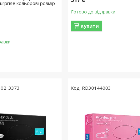
Surprise кольорові розмір
Готово до відправки
Купити
равки
02_3373
RD30144003