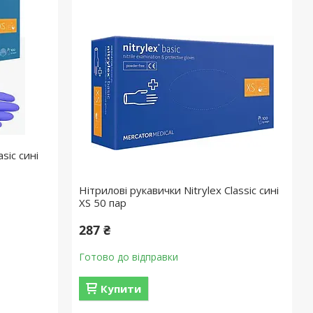
sic сині
Нітрилові рукавички Nitrylex Classic сині
XS 50 пар
287 ₴
Готово до відправки
Купити