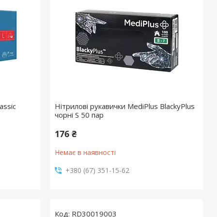
assic
Нітрилові рукавички MediPlus BlackyPlus
чорні S 50 пар
176 ₴
Немає в наявності
+380 (67) 351-15-62
RD30019003