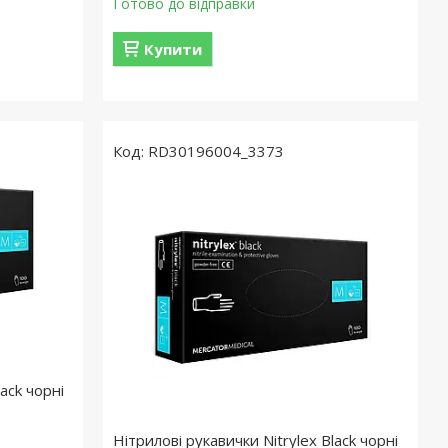
Готово до відправки
Купити
RD30196004_3373
ack чорні
Нітрилові рукавички Nitrylex Black чорні