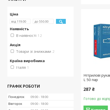
Ціна
Наявність
В наявності
12
Акція
Товари зі знижками
2
Країна виробника
Італія
1
Нітрилові рукав
L 50 пар
ГРАФІК РОБОТИ
287 ₴
Понеділок
09:00
18:00
Готово до відп
Вівторок
09:00
18:00
Купити