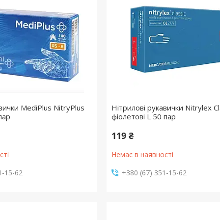
вички MediPlus NitryPlus
Нітрилові рукавички Nitrylex Cl
 пар
фіолетові L 50 пар
119 ₴
сті
Немає в наявності
1-15-62
+380 (67) 351-15-62