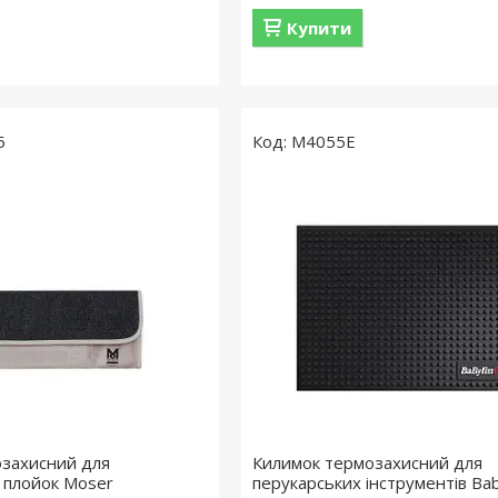
Купити
5
M4055E
озахисний для
Килимок термозахисний для
а плойок Moser
перукарських інструментів Bab