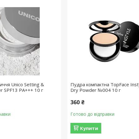
ччя Unico Setting &
Пудра компактна TopFace Inst
er SPF13 PA+++ 10 г
Dry Powder №004 10 г
360 ₴
равки
Готово до відправки
Купити