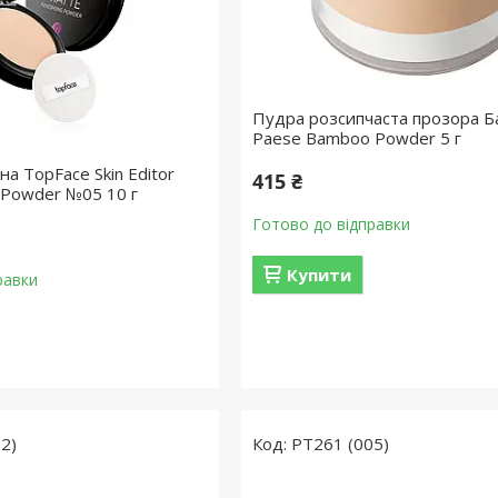
Пудра розсипчаста прозора Б
Paese Bamboo Powder 5 г
а TopFace Skin Editor
415 ₴
g Powder №05 10 г
Готово до відправки
Купити
равки
2)
PT261 (005)