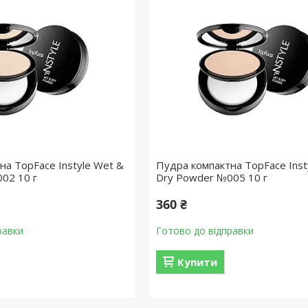
на TopFace Instyle Wet &
Пудра компактна TopFace Inst
02 10 г
Dry Powder №005 10 г
360 ₴
равки
Готово до відправки
Купити