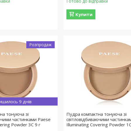
равки
Готово до відправки
Купити
Розпродаж
ишилось 9 днів
на тонуюча зі
Пудра компактна тонуюча зі
ючими частинками Paese
світловідбиваючими частинка
vering Powder 3C 9 г
Illuminating Covering Powder 1C