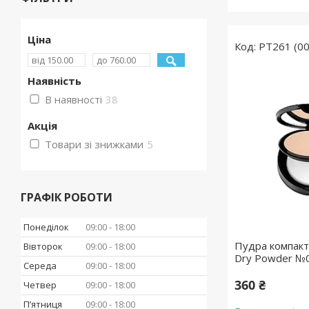
Ціна
PT261 (00
Наявність
В наявності
38
Акція
Товари зі знижками
5
ГРАФІК РОБОТИ
Понеділок
09:00
18:00
Пудра компакт
Вівторок
09:00
18:00
Dry Powder №0
Середа
09:00
18:00
360 ₴
Четвер
09:00
18:00
Пʼятниця
09:00
18:00