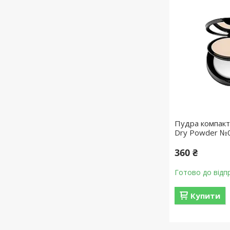
Пудра компакт
Dry Powder №0
360 ₴
Готово до відп
Купити