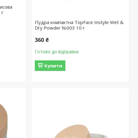
исова
 г
Пудра компактна TopFace Instyle Wet &
Dry Powder №003 10 г
360 ₴
Готово до відправки
Купити