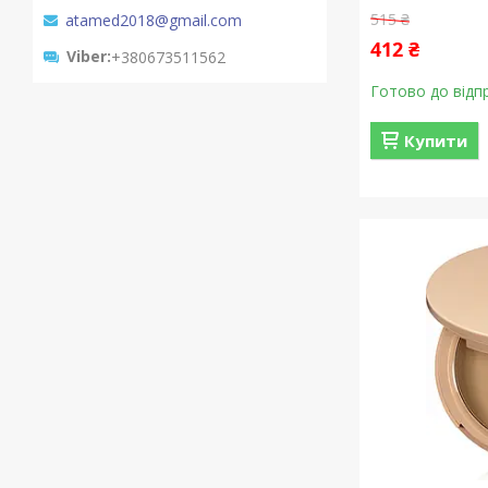
515 ₴
atamed2018@gmail.com
412 ₴
Viber
+380673511562
Готово до відп
Купити