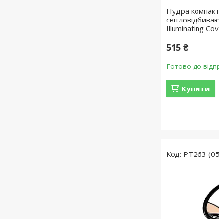
Пудра компакт
світловідбива
Illuminating Co
515 ₴
Готово до відп
Купити
PT263 (05