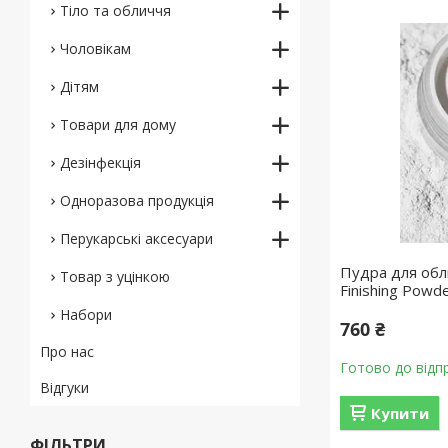
Тіло та обличчя
Чоловікам
Дітям
Товари для дому
Дезінфекція
Одноразова продукція
Перукарські аксесуари
Пудра для обли
Товар з уцінкою
Finishing Powd
Набори
760 ₴
Про нас
Готово до відп
Відгуки
Купити
ФІЛЬТРИ