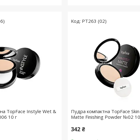
6)
PT263 (02)
на TopFace Instyle Wet &
Пудра компактна TopFace Skin 
06 10 г
Matte Finishing Powder №02 10
342 ₴