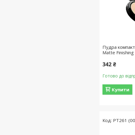
Пудра компактн
Matte Finishin
342 ₴
Готово до відп
Купити
PT261 (00