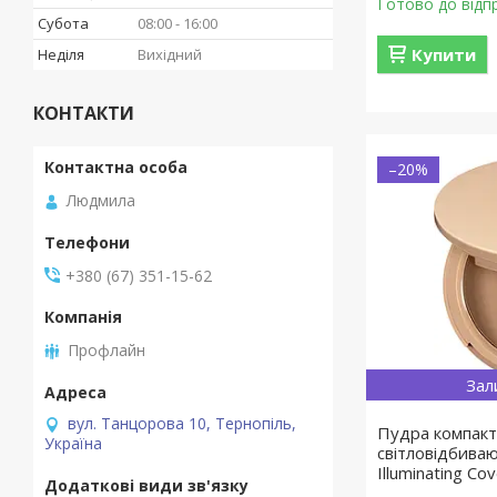
Готово до відп
Субота
08:00
16:00
Купити
Неділя
Вихідний
КОНТАКТИ
–20%
Людмила
+380 (67) 351-15-62
Профлайн
Зал
вул. Танцорова 10, Тернопіль,
Пудра компакт
Україна
світловідбива
Illuminating Co