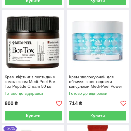
Купити
Купити
Крем ліфтинг з пептидним
Крем зволожуючий для
комплексом Medi-Peel Bor-
обличчя з пептидними
Tox Peptide Cream 50 мл
капсулами Medi-Peel Power
Aqua Tox Cream 50 мл
Готово до відправки
Готово до відправки
800
714
₴
₴
Купити
Купити
–20%