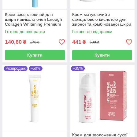
Крем висвітлюючий для
Крем матуюючий з
шкіри навчколо очей Enough
саліциловою кислотою для
Collagen Whitening Premium
жирної та комбінованої шкіри
Eye Cream 30 мл
Marie Fresh Face Cream 30
Готово до відправки
Готово до відправки
мл
140,80
441
₴
₴
176 ₴
630 ₴
Купити
Купити
Розпродаж
–50%
–35%
Крем для зволоження сухої