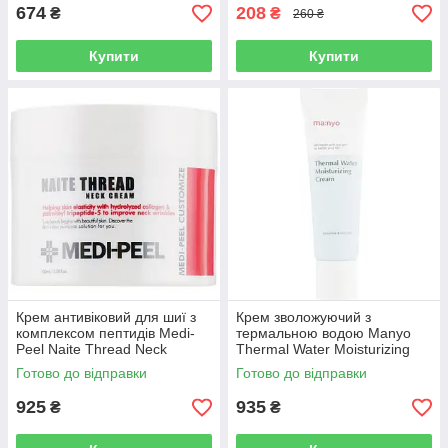
674
208
₴
₴
260 ₴
Купити
Купити
Крем антивіковий для шиї з
Крем зволожуючий з
комплексом пептидів Medi-
термальною водою Manyo
Peel Naite Thread Neck
Thermal Water Moisturizing
Cream 100 мл
Cream 50 мл
Готово до відправки
Готово до відправки
925
935
₴
₴