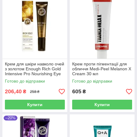
Крем для шкіри навколо очей
Крем проти пігментації для
з золотом Enough Rich Gold
обличчя Medi-Peel Melanon X
Intensive Pro Nourishing Eye
Cream 30 мл
Cream 30 мл
Готово до відправки
Готово до відправки
206,40
605
₴
₴
258 ₴
Купити
Купити
–20%