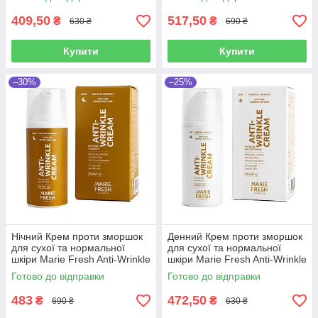
409,50
517,50
₴
₴
630 ₴
690 ₴
Купити
Купити
–30%
–25%
Нічний Крем проти зморшок
Денний Крем проти зморшок
для сухої та нормальної
для сухої та нормальної
шкіри Marie Fresh Anti-Wrinkle
шкіри Marie Fresh Anti-Wrinkle
Cream 30 мл
Cream 30 мл
Готово до відправки
Готово до відправки
483
472,50
₴
₴
690 ₴
630 ₴