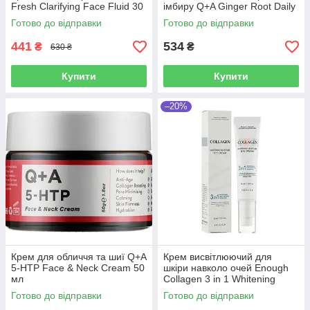
Fresh Clarifying Face Fluid 30
імбиру Q+A Ginger Root Daily
мл
Moisturiser 75 мл
Готово до відправки
Готово до відправки
441
534
₴
₴
630 ₴
Купити
Купити
–20%
Крем для обличчя та шиї Q+A
Крем висвітлюючий для
5-HTP Face & Neck Cream 50
шкіри навколо очей Enough
мл
Collagen 3 in 1 Whitening
Moisture Eye Cream 30 мл
Готово до відправки
Готово до відправки