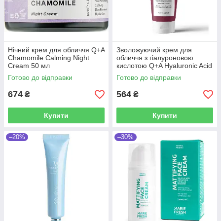
Нічний крем для обличчя Q+A
Зволожуючий крем для
Chamomile Calming Night
обличчя з гіалуроновою
Cream 50 мл
кислотою Q+A Hyaluronic Acid
Dailу Moisturiser 75 мл
Готово до відправки
Готово до відправки
674
564
₴
₴
Купити
Купити
–20%
–30%