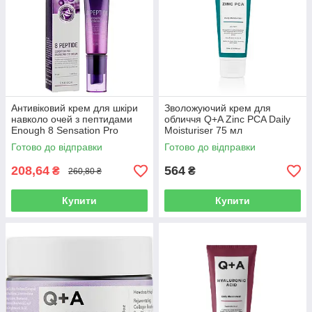
Антивіковий крем для шкіри
Зволожуючий крем для
навколо очей з пептидами
обличчя Q+A Zinc PCA Daily
Enough 8 Sensation Pro
Moisturiser 75 мл
Balancing Eye Cream 30 мл
Готово до відправки
Готово до відправки
208,64
564
₴
₴
260,80 ₴
Купити
Купити