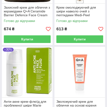
Захисний крем для обличчя з
Крем омолоджуючий для
керамідами Q+A Ceramide
шкіри навколо очей з
Barrier Defence Face Cream
пептидами Medi-Peel
50 мл
Peptide9 Hyaluronic Eye
Готово до відправки
Готово до відправки
Cream 40 мл
674
613
₴
₴
Купити
Купити
–30%
Анти-акне крем-флюїд для
Зволожуючий крем для
проблемної шкіри Marie
обличчя на основі кореня