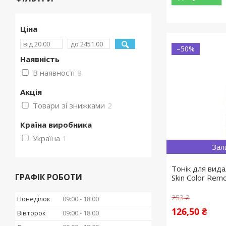
Ціна
–50%
Наявність
В наявності
8
Акція
Товари зі знижками
2
Країна виробника
Україна
1
Зал
Тонік для вид
ГРАФІК РОБОТИ
Skin Color Rem
253 ₴
Понеділок
09:00
18:00
126,50 ₴
Вівторок
09:00
18:00