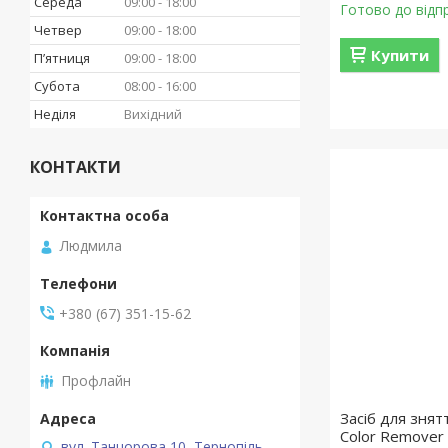
Середа
09:00
18:00
Готово до відп
Четвер
09:00
18:00
Купити
Пʼятниця
09:00
18:00
Субота
08:00
16:00
Неділя
Вихідний
КОНТАКТИ
Людмила
+380 (67) 351-15-62
Профлайн
Засіб для знятт
Color Remover
вул. Танцорова 10, Тернопіль,