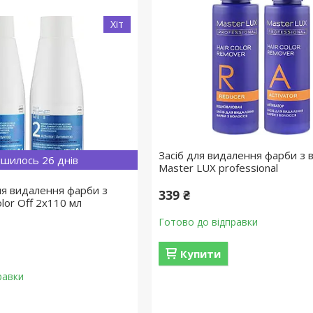
Хіт
Засіб для видалення фарби з 
шилось 26 днів
Master LUX professional
я видалення фарби з
339 ₴
olor Off 2х110 мл
Готово до відправки
Купити
равки