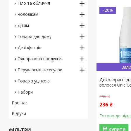
Тіло та обличчя
–20%
Чоловікам
Дітям
Товари для дому
Дезінфекція
Одноразова продукція
Зали
Перукарські аксесуари
Деколорант дл
Товар з уцінкою
волосся Unic C
Набори
295 ₴
Про нас
236 ₴
Відгуки
Готово до відп
Купити
ФІЛЬТРИ