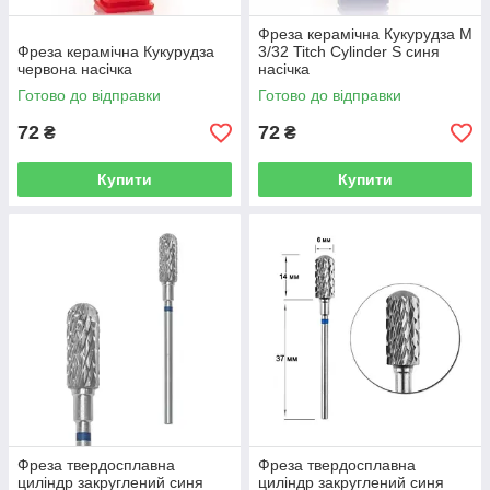
Фреза керамічна Кукурудза M
Фреза керамічна Кукурудза
3/32 Titch Cylinder S синя
червона насічка
насічка
Готово до відправки
Готово до відправки
72
72
₴
₴
Купити
Купити
Фреза твердосплавна
Фреза твердосплавна
циліндр закруглений синя
циліндр закруглений синя