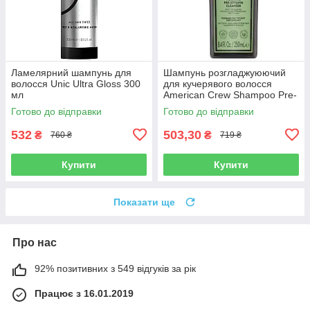
Ламелярний шампунь для
Шампунь розгладжуюючий
волосся Unic Ultra Gloss 300
для кучерявого волосся
мл
American Crew Shampoo Pre-
styling Forming 250 мл
Готово до відправки
Готово до відправки
532
503,30
₴
₴
760 ₴
719 ₴
Купити
Купити
Показати ще
Про нас
92% позитивних з 549 відгуків за рік
Працює з 16.01.2019