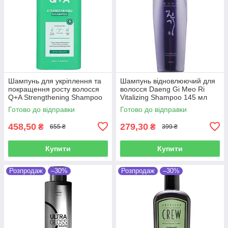
Шампунь для укріплення та
Шампунь відновлюючий для
покращення росту волосся
волосся Daeng Gi Meo Ri
Q+A Strengthening Shampoo
Vitalizing Shampoo 145 мл
250 мл
Готово до відправки
Готово до відправки
458,50
279,30
₴
₴
655 ₴
399 ₴
Купити
Купити
Розпродаж
–30%
Розпродаж
–30%