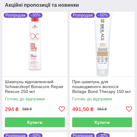
Акційні пропозиції та новинки
Розпродаж
–50%
Розпродаж
–50%
Шампунь відновлюючий
Пре-шампунь для
Schwarzkopf Bonacure Repair
пошкодженого волосся
Rescue 250 мл
Biolage Bond Therapy 150 мл
Готово до відправки
Готово до відправки
294
491,50
₴
₴
588 ₴
983 ₴
Купити
Купити
Розпродаж
–50%
Розпродаж
–30%