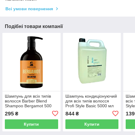
Всі умови повернення
Подібні товари компанії
Шампунь для всіх типів
Шампунь кондиціонуючий
Шамп
волосся Barber Blend
для всіх типів волосся
всіх
Shampoo Bergamot 500
Profi Style Basic 5000 мл
Styl
мл
295
844
139
₴
₴
Купити
Купити