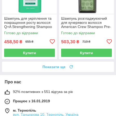
Шампунь для укріплення та
Шампунь розгладжуюючий
покращення росту волосся
для кучерявого волосся
Q+A Strengthening Shampoo
American Crew Shampoo Pre-
250 мл
styling Forming 250 мл
Готово до відправки
Готово до відправки
458,50
503,30
₴
₴
655 ₴
719 ₴
Купити
Купити
Показати ще
Про нас
92% позитивних з 551 відгука за рік
Працює з 16.01.2019
м. Тернопіль
вул. Танцорова 10, Тернопіль, Україна