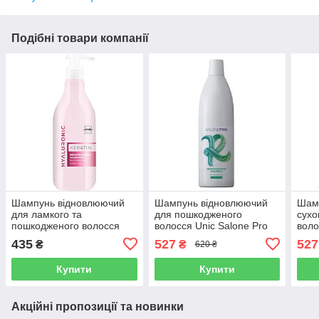
Подібні товари компанії
Шампунь відновлюючий
Шампунь відновлюючий
Шамп
для ламкого та
для пошкодженого
сухо
пошкодженого волосся
волосся Unic Salone Pro
воло
Unic Hyaluronic Keratin 500
1000 мл
100
435
527
527
₴
₴
620 ₴
мл
Купити
Купити
Акційні пропозиції та новинки