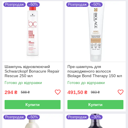
Розпродаж
–50%
Розпродаж
–50%
Шампунь відновлюючий
Пре-шампунь для
Schwarzkopf Bonacure Repair
пошкодженого волосся
Rescue 250 мл
Biolage Bond Therapy 150 мл
Готово до відправки
Готово до відправки
294
491,50
₴
₴
588 ₴
983 ₴
Купити
Купити
Розпродаж
–50%
Розпродаж
–30%