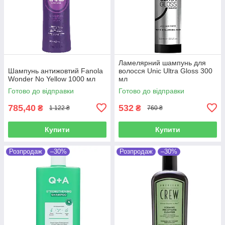
Ламелярний шампунь для
Шампунь антижовтий Fanola
волосся Unic Ultra Gloss 300
Wonder No Yellow 1000 мл
мл
Готово до відправки
Готово до відправки
785,40
532
₴
₴
1 122 ₴
760 ₴
Купити
Купити
Розпродаж
–30%
Розпродаж
–30%