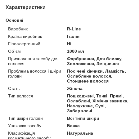
Характеристики
Основні
Виробник
R-Line
Країна виробник
Італія
Гіпоалергенний
Ні
Об`єм
1000 мл
Призначення засобу для
Фарбування, Для блиску,
волосся
Зволоження, Зміцнення
Проблема волосся і шкіри
Посічені кінчики, Ламкість,
голови
Ослаблене волосся,
Стоншене волосся
Стать
Жіноча
Тип волосся
Пошкоджені, Тонкі, Прямі,
Ослаблені, Хімічна завивка,
Неслухняне, Сухі,
Забарвлені
Тип шкіри голови
Всі типи шкіри
Упаковка засобу
Банка
Класифікація
Натуральна
косметичного засобу