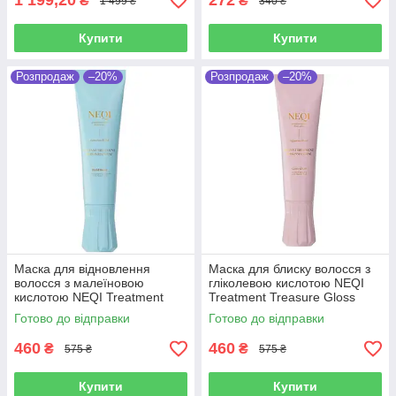
1 199,20
272
₴
₴
1 499 ₴
340 ₴
Купити
Купити
Розпродаж
–20%
Розпродаж
–20%
Маска для відновлення
Маска для блиску волосся з
волосся з малеїновою
гліколевою кислотою NEQI
кислотою NEQI Treatment
Treatment Treasure Gloss
Treasure Build Boost 100 мл
Glaze 100 мл
Готово до відправки
Готово до відправки
460
460
₴
₴
575 ₴
575 ₴
Купити
Купити