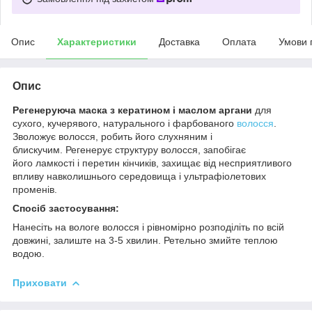
Опис
Характеристики
Доставка
Оплата
Умови 
Опис
Регенеруюча маска з кератином і маслом аргани
для
сухого, кучерявого, натурального і фарбованого
волосся
.
Зволожує волосся, робить його слухняним і
блискучим. Регенерує структуру волосся, запобігає
його ламкості і перетин кінчиків, захищає від несприятливого
впливу навколишнього середовища і ультрафіолетових
променів.
Спосіб застосування:
Нанесіть на вологе волосся і рівномірно розподіліть по всій
довжині, залиште на 3-5 хвилин. Ретельно змийте теплою
водою.
Приховати