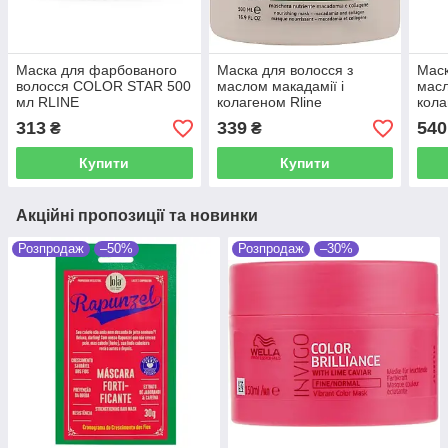
Маска для фарбованого
Маска для волосся з
Маск
волосся COLOR STAR 500
маслом макадамії і
масл
мл RLINE
колагеном Rline
кола
Macadamia Star 500 мл
Maca
313
339
540
₴
₴
Купити
Купити
Акційні пропозиції та новинки
Розпродаж
–50%
Розпродаж
–30%