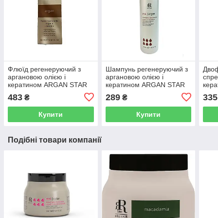
Флюїд регенеруючий з
Шампунь регенеруючий з
Дво
аргановою олією і
аргановою олією і
спре
кератином ARGAN STAR
кератином ARGAN STAR
кера
60 мл RLINE
350 мл RLINE
Star
483
289
335
₴
₴
Купити
Купити
Подібні товари компанії