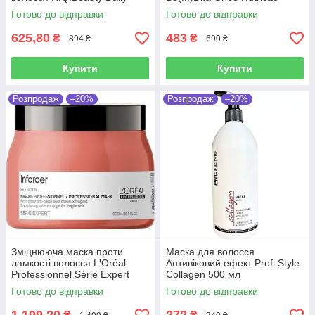
Care Mask 500 мл
Abacaxi E Manteiga De Bacuri
Готово до відправки
Готово до відправки
100 мл
625,80
483
₴
₴
894 ₴
690 ₴
Купити
Купити
Розпродаж
–20%
Розпродаж
–20%
Зміцнююча маска проти
Маска для волосся
ламкості волосся L'Oréal
Антивіковий ефект Profi Style
Professionnel Série Expert
Collagen 500 мл
Inforcer 500 мл
Готово до відправки
Готово до відправки