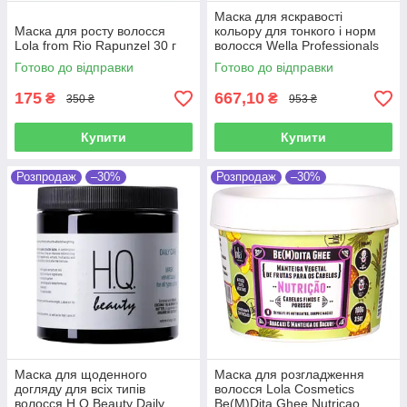
Маска для яскравості
Маска для росту волосся
кольору для тонкого і норм
Lola from Rio Rapunzel 30 г
волосся Wella Professionals
Color Mask 150 мл
Готово до відправки
Готово до відправки
175
667,10
₴
₴
350 ₴
953 ₴
Купити
Купити
Розпродаж
–30%
Розпродаж
–30%
Маска для щоденного
Маска для розгладження
догляду для всіх типів
волосся Lola Cosmetics
волосся H.Q.Beauty Daily
Be(M)Dita Ghee Nutricao