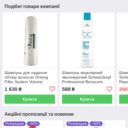
Подібні товари компанії
Шампунь для надання
Шампунь міцелярний
Шам
об'єму волоссю Orising
зволожуючий Schwarzkopf
Schw
Filler System Volume
Professional Bonacure
Repa
Shampoo 250 мл
Moisture 250 мл
1 630
588
294
₴
₴
Купити
Купити
Акційні пропозиції та новинки
Розпродаж
–50%
Розпродаж
–50%