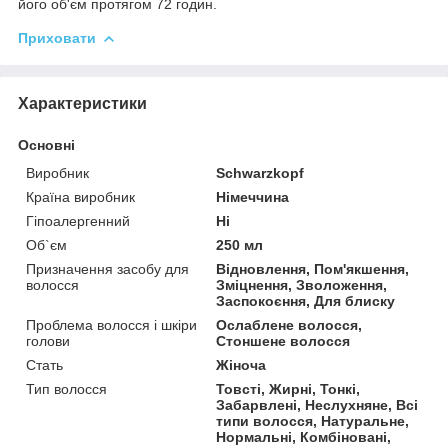
його об'єм протягом 72 годин.
Приховати
Характеристики
Основні
Виробник
Schwarzkopf
Країна виробник
Німеччина
Гіпоалергенний
Ні
Об`єм
250 мл
Призначення засобу для
Відновлення, Пом'якшення,
волосся
Зміцнення, Зволоження,
Заспокоєння, Для блиску
Проблема волосся і шкіри
Ослаблене волосся,
голови
Стоншене волосся
Стать
Жіноча
Тип волосся
Товсті, Жирні, Тонкі,
Забарвлені, Неслухняне, Всі
типи волосся, Натуральне,
Нормальні, Комбіновані,