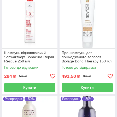
Шампунь відновлюючий
Пре-шампунь для
Schwarzkopf Bonacure Repair
пошкодженого волосся
Rescue 250 мл
Biolage Bond Therapy 150 мл
Готово до відправки
Готово до відправки
294
491,50
₴
₴
588 ₴
983 ₴
Купити
Купити
Розпродаж
–50%
Розпродаж
–30%