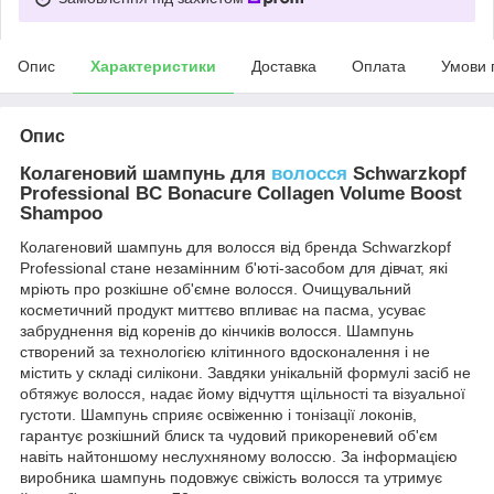
Опис
Характеристики
Доставка
Оплата
Умови 
Опис
Колагеновий шампунь для
волосся
Schwarzkopf
Professional BC Bonacure Collagen Volume Boost
Shampoo
Колагеновий шампунь для волосся від бренда Schwarzkopf
Professional стане незамінним б'юті-засобом для дівчат, які
мріють про розкішне об'ємне волосся. Очищувальний
косметичний продукт миттєво впливає на пасма, усуває
забруднення від коренів до кінчиків волосся. Шампунь
створений за технологією клітинного вдосконалення і не
містить у складі силікони. Завдяки унікальній формулі засіб не
обтяжує волосся, надає йому відчуття щільності та візуальної
густоти. Шампунь сприяє освіженню і тонізації локонів,
гарантує розкішний блиск та чудовий прикореневий об'єм
навіть найтоншому неслухняному волоссю. За інформацією
виробника шампунь подовжує свіжість волосся та утримує