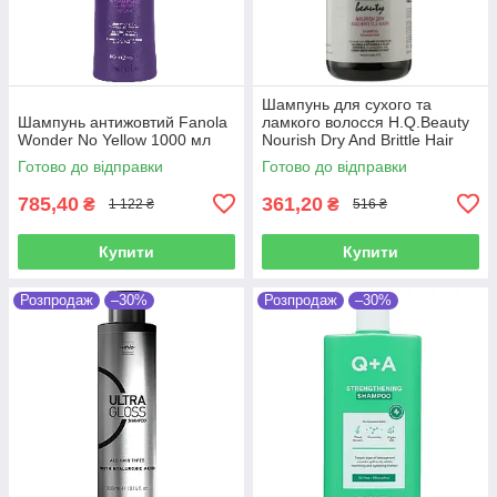
Шампунь для сухого та
Шампунь антижовтий Fanola
ламкого волосся H.Q.Beauty
Wonder No Yellow 1000 мл
Nourish Dry And Brittle Hair
Shampoo 280 мл
Готово до відправки
Готово до відправки
785,40
361,20
₴
₴
1 122 ₴
516 ₴
Купити
Купити
Розпродаж
–30%
Розпродаж
–30%