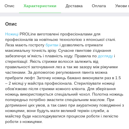
Опис
Характеристики
Доставка
Оплата
Умови 
Опис
Ножиці
PRОLine виготовлені професіоналами для
професіоналів за новітньою технологією з японської сталі.
Леза мають гостроту
бритви
і дозволяють отримати
максимальну точність зрізу. Сучасне гвинтове з’єднання
забезпечує м’якість і плавність ходу. Правила по
догляду
і
стерилізації. Якість стрижки волосся залежить від
правильності заточування лез а так же зазору між ріжучими
частинами. За допомогою регулювання гвинта можна
прибрати люфт. Заточку ножиць бажано виконувати раз в 1.5
– 2 місяці у майстра професіонала. Стерилізувати ножиці
обов’язково після стрижки кожного клієнта. Для зберігання
ножиць використовується спеціальний чохол. Полотна ножиць
попередньо потрібно змастити спеціальним маслом. При
дотриманні цих умов, а так само при акуратному поводженні з
ножицями, вони будуть мати великий термін служби, а
майстер буде насолоджуватися процесом роботи і легкістю
роботи з ножицями.