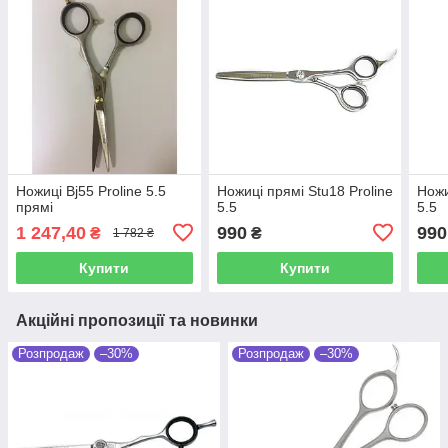
Ножиці Bj55 Proline 5.5
Ножиці прямі Stu18 Proline
Ножи
прямі
5.5
5.5
1 247,40
990
990
₴
₴
1 782 ₴
Купити
Купити
Акційні пропозиції та новинки
Розпродаж
–30%
Розпродаж
–30%