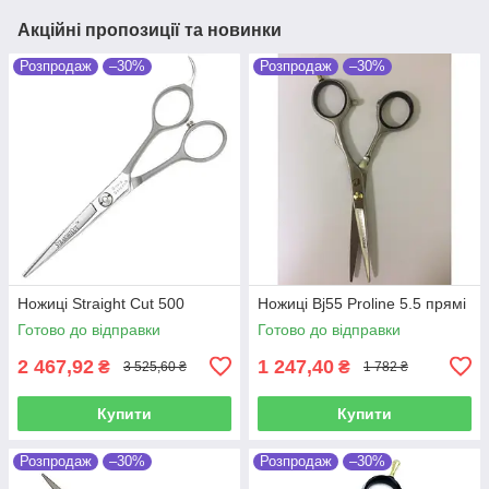
Акційні пропозиції та новинки
Розпродаж
–30%
Розпродаж
–30%
Ножиці Straight Cut 500
Ножиці Bj55 Proline 5.5 прямі
Готово до відправки
Готово до відправки
2 467,92
1 247,40
₴
₴
3 525,60 ₴
1 782 ₴
Купити
Купити
Розпродаж
–30%
Розпродаж
–30%