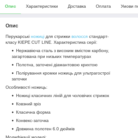
Опис
Характеристики
Доставка
Оплата
Умови п
Опис
Перукарські
ножиці
для стрижки
волосся
стандарт-
класу KIEPE CUT LINE. Характеристика серії:
Нержавіюча сталь з високим вмістом карбону,
загартована при низьких температурах
Полотна, заточені діамантовою крихтою
Полірування кромки ножиць для ультрагострої
заточки
Особливості ножиць:
Ножиці класичних ліній для чоловічих стрижок
Ковзний зріз
Класична форма
Конвекс-заточка
Довжина полотен 6.0 дюймів
Модифікації моделі: