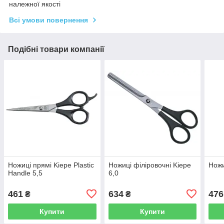
належної якості
Всі умови повернення
Подібні товари компанії
Ножиці прямі Kiepe Plastic
Ножиці філіровочні Kiepe
Ножи
Handle 5,5
6,0
461
634
476
₴
₴
Купити
Купити