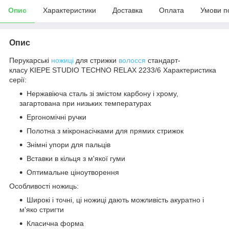
Опис
Характеристики
Доставка
Оплата
Умови п
Опис
Перукарські
ножиці
для стрижки
волосся
стандарт-
класу KIEPE STUDIO TECHNO RELAX 2233/6 Характеристика
серії:
Нержавіюча сталь зі змістом карбону і хрому,
загартована при низьких температурах
Ергономічні ручки
Полотна з мікронасічками для прямих стрижок
Знімні упори для пальців
Вставки в кільця з м'якої гуми
Оптимальне ціноутворення
Особливості ножиць:
Широкі і точні, ці ножиці дають можливість акуратно і
м'яко стригти
Класична форма