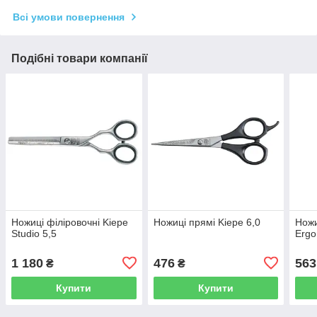
Всі умови повернення
Подібні товари компанії
Ножиці філіровочні Kiepe
Ножиці прямі Kiepe 6,0
Ножи
Studio 5,5
Ergo
1 180
476
563
₴
₴
Купити
Купити