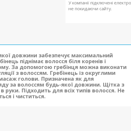
У компанії підключені електр
не покидаючи сайту.
-якої довжини забезпечує максимальний
бінець піднімає волосся біля коренів і
рму. За допомогою гребінця можна виконати
уляції з волоссям. Гребінець із округлими
масаж голови. Призначена як для
яду за волоссям будь-якої довжини. Щітка з
в руки. Підходить для всіх типів волосся. Не
ься і чиститься.