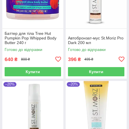
Баттер для тіла Tree Hut
Pumpkin Pop Whipped Body
Автобронзат-мус St.Moriz Pro
Butter 240 г
Dark 200 мл
Готово до відправки
Готово до відправки
640
396
₴
₴
800 ₴
495 ₴
Купити
Купити
–20%
–20%