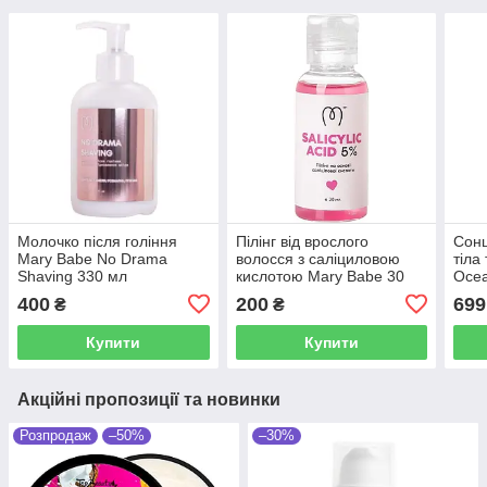
Молочко після гоління
Пілінг від врослого
Сонц
Mary Babe No Drama
волосся з саліциловою
тіла
Shaving 330 мл
кислотою Mary Babe 30
Ocea
мл
мл
400
200
699
₴
₴
Купити
Купити
Акційні пропозиції та новинки
Розпродаж
–50%
–30%