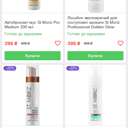
Лосьйон зволожуючий для
Автобронзат-мус St.Moriz Pro
поступової засмаги St Moriz
Medium 200 мл
Professional Golden Glow
Tanning Moisturiser 200 мл
Готово до відправки
Готово до відправки
396
396
₴
₴
495 ₴
495 ₴
Купити
Купити
–20%
–20%