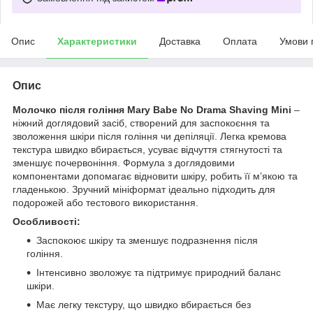
Опис
Характеристики
Доставка
Оплата
Умови 
Опис
Молочко після гоління Mary Babe No Drama Shaving Mini
–
ніжний доглядовий засіб, створений для заспокоєння та
зволоження шкіри після гоління чи депіляції. Легка кремова
текстура швидко вбирається, усуває відчуття стягнутості та
зменшує почервоніння. Формула з доглядовими
компонентами допомагає відновити шкіру, робить її м’якою та
гладенькою. Зручний мініформат ідеально підходить для
подорожей або тестового використання.
Особливості:
Заспокоює шкіру та зменшує подразнення після
гоління.
Інтенсивно зволожує та підтримує природний баланс
шкіри.
Має легку текстуру, що швидко вбирається без