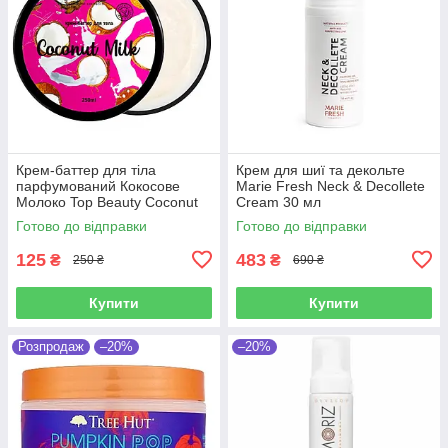
Крем-баттер для тіла
Крем для шиї та декольте
парфумований Кокосове
Marie Fresh Neck & Decollete
Молоко Top Beauty Coconut
Cream 30 мл
Milk 250 мл
Готово до відправки
Готово до відправки
125
483
₴
₴
250 ₴
690 ₴
Купити
Купити
Розпродаж
–20%
–20%