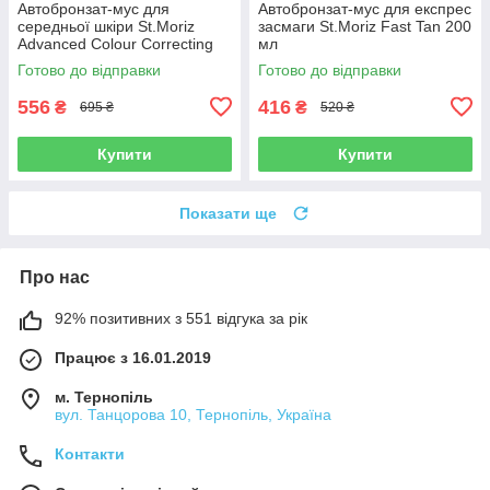
Автобронзат-мус для
Автобронзат-мус для експрес
середньої шкіри St.Moriz
засмаги St.Moriz Fast Tan 200
Advanced Colour Correcting
мл
Mousse Medium 200 мл
Готово до відправки
Готово до відправки
556
416
₴
₴
695 ₴
520 ₴
Купити
Купити
Показати ще
Про нас
92% позитивних з 551 відгука за рік
Працює з 16.01.2019
м. Тернопіль
вул. Танцорова 10, Тернопіль, Україна
Контакти