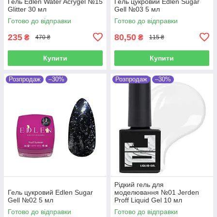
Гель Edlen Water Acrygel №15
Гель цукровий Edlen Sugar
Glitter 30 мл
Gell №03 5 мл
Готово до відправки
Готово до відправки
235
80,50
₴
₴
470 ₴
115 ₴
Купити
Купити
Розпродаж
–30%
Розпродаж
–30%
Рідкий гель для
Гель цукровий Edlen Sugar
моделювання №01 Jerden
Gell №02 5 мл
Proff Liquid Gel 10 мл
Готово до відправки
Готово до відправки