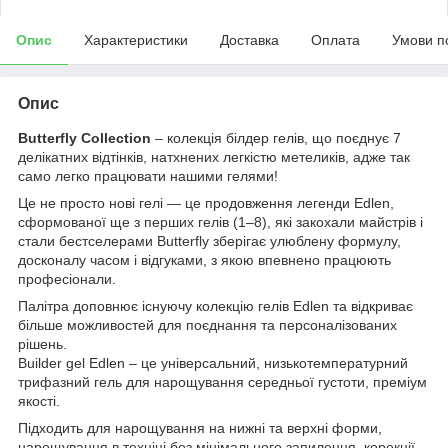
Опис
Характеристики
Доставка
Оплата
Умови п
Опис
Butterfly Collection
– колекція білдер гелів, що поєднує 7
делікатних відтінків, натхнених легкістю метеликів, адже так
само легко працювати нашими гелями!
Це не просто нові гелі — це продовження легенди Edlen,
сформованої ще з перших гелів (1–8), які закохали майстрів і
стали бестселерами Butterfly зберігає улюблену формулу,
досконалу часом і відгуками, з якою впевнено працюють
професіонали.
Палітра доповнює існуючу колекцію гелів Edlen та відкриває
більше можливостей для поєднання та персоналізованих
рішень.
Builder gel Edlen – це універсальний, низькотемпературний
трифазний гель для нарощування середньої густоти, преміум
якості.
Підходить для нарощування на нижні та верхні форми,
нарощування в техніці без мінімального запилення, корекції