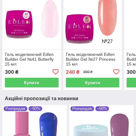
Гель моделюючий Edlen
Гель моделюючий Edlen
Гель
Builder Gel №41 Butterfly
Builder Gel №27 Princess
Buil
15 мл
15 мл
15 м
300
240
300
₴
₴
300 ₴
Купити
Купити
Акційні пропозиції та новинки
Розпродаж
–50%
Розпродаж
–50%