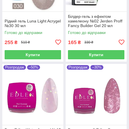
Білдер-гель з ефектом
Рідкий гель Luna Light Acrygel
хамелеону №02 Jerden Proff
№30 30 мл
Fancy Builder Gel 20 мл
Готово до відправки
Готово до відправки
255
165
₴
₴
510 ₴
330 ₴
Купити
Купити
Розпродаж
–50%
Розпродаж
–30%