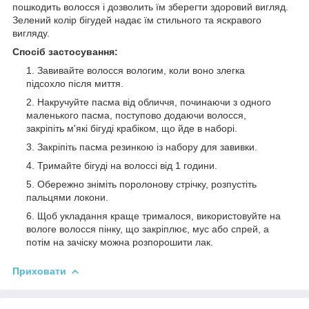
пошкодить волосся і дозволить їм зберегти здоровий вигляд.
Зелений колір бігудей надає їм стильного та яскравого
вигляду.
Спосіб застосування:
Завивайте волосся вологим, коли воно злегка
підсохло після миття.
Накручуйте пасма від обличчя, починаючи з одного
маленького пасма, поступово додаючи волосся,
закріпіть м'які бігуді крабіком, що йде в наборі.
Закріпіть пасма резинкою із набору для завивки.
Тримайте бігуді на волоссі від 1 години.
Обережно зніміть поролонову стрічку, розпустіть
пальцями локони.
Щоб укладання краще трималося, використовуйте на
вологе волосся пінку, що закріплює, мус або спрей, а
потім на зачіску можна розпорошити лак.
Приховати