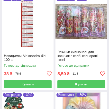
Резинки силіконові для
Невидимки Aleksandra білі
косичок в колбі кольорові
100 шт
тонкі
Готово до відправки
Готово до відправки
38
5,50
₴
₴
76 ₴
11 ₴
Купити
Купити
Розпродаж
–30%
Розпродаж
–30%