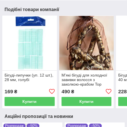
Подібні товари компанії
Бігуді-липучки (уп. 12 шт.),
М'які бігуді для холодної
Бігу
28 мм, голубі
завивки волосся з
40 м
заколкою-крабом Top
Beauty леопардові
169
490
228
₴
₴
Купити
Купити
Акційні пропозиції та новинки
Розпродаж
–50%
Розпродаж
–50%