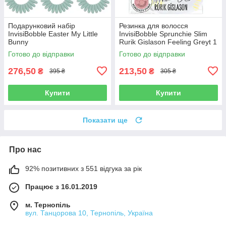
Подарунковий набір
Резинка для волосся
InvisiBobble Easter My Little
InvisiBobble Sprunchie Slim
Bunny
Rurik Gislason Feeling Greyt 1
шт
Готово до відправки
Готово до відправки
276,50
213,50
₴
₴
395 ₴
305 ₴
Купити
Купити
Показати ще
Про нас
92% позитивних з 551 відгука за рік
Працює з 16.01.2019
м. Тернопіль
вул. Танцорова 10, Тернопіль, Україна