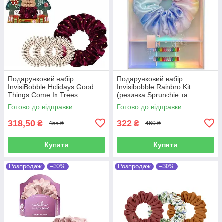
Подарунковий набір
Подарунковий набір
InvisiBobble Holidays Good
Invisibobble Rainbro Kit
Things Come In Trees
(резинка Sprunchie та
заколка для волосся)
Готово до відправки
Готово до відправки
318,50
322
₴
₴
455 ₴
460 ₴
Купити
Купити
Розпродаж
–30%
Розпродаж
–30%