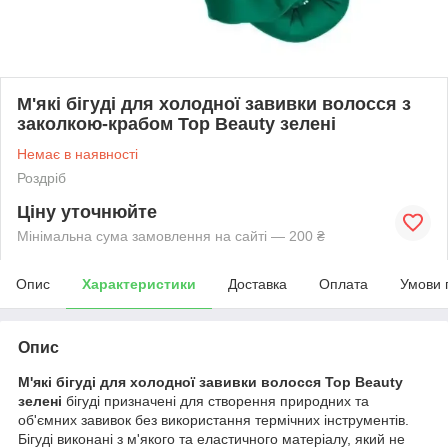
М'які бігуді для холодної завивки волосся з
заколкою-крабом Top Beauty зелені
Немає в наявності
Роздріб
Ціну уточнюйте
Мінімальна сума замовлення на сайті — 200 ₴
Опис
Характеристики
Доставка
Оплата
Умови 
Опис
М'які бігуді для холодної завивки волосся Top Beauty
зелені
бігуді призначені для створення природних та
об'ємних завивок без використання термічних інструментів.
Бігуді виконані з м'якого та еластичного матеріалу, який не