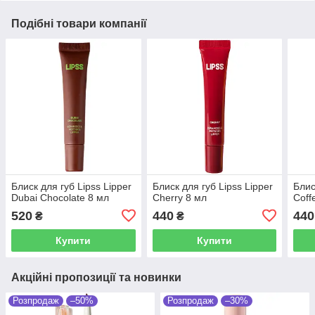
Подібні товари компанії
Блиск для губ Lipss Lipper
Блиск для губ Lipss Lipper
Блис
Dubai Chocolate 8 мл
Cherry 8 мл
Coff
520
440
440
₴
₴
Купити
Купити
Акційні пропозиції та новинки
Розпродаж
–50%
Розпродаж
–30%