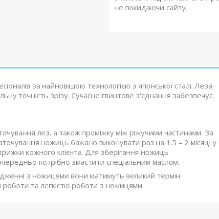
не покидаючи сайту.
іоналів за найновішою технологією з японської сталі. Леза
ьну точність зрізу. Сучасне гвинтове з'єднання забезпечує
точування лез, а також проміжку між ріжучими частинами. За
очування ножиць бажано виконувати раз на 1.5 – 2 місяці у
стрижки кожного клієнта. Для зберігання ножиць
передньо потрібно змастити спеціальним маслом.
одженні з ножицями вони матимуть великий термін
 роботи та легкістю роботи з ножицями.