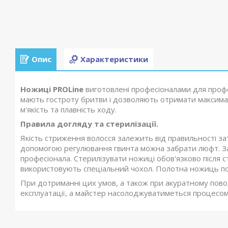
Опис
Характеристики
Ножиці PROLine
виготовлені професіоналами для профес
мають гостроту бритви і дозволяють отримати максимал
м'якість та плавність ходу.
Правила догляду та стерилізації.
Якість стриження волосся залежить від правильності за
допомогою регулювання гвинта можна забрати люфт. Зат
професіонала. Стерилізувати ножиці обов'язково після 
використовують спеціальний чохол. Полотна ножиць по
При дотриманні цих умов, а також при акуратному пов
експлуатації, а майстер насолоджуватиметься процесом