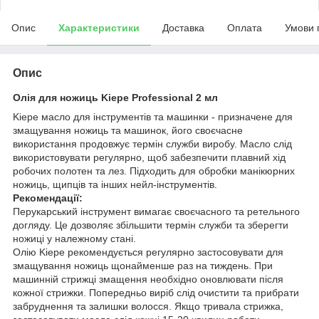
Опис
Характеристики
Доставка
Оплата
Умови 
Опис
Олія для ножиць Kiepe Professional 2 мл
Kiepe масло для інструментів та машинки - призначене для
змащування ножиць та машинок, його своєчасне
використання продовжує термін служби виробу. Масло слід
використовувати регулярно, щоб забезпечити плавний хід
робочих полотен та лез. Підходить для обробки манікюрних
ножиць, щипців та інших нейл-інструментів.
Рекомендації:
Перукарський інструмент вимагає своєчасного та ретельного
догляду. Це дозволяє збільшити термін служби та зберегти
ножиці у належному стані.
Олію Kiepe рекомендується регулярно застосовувати для
змащування ножиць щонайменше раз на тиждень. При
машинній стрижці змащення необхідно оновлювати після
кожної стрижки. Попередньо виріб слід очистити та прибрати
забруднення та залишки волосся. Якщо тривала стрижка,