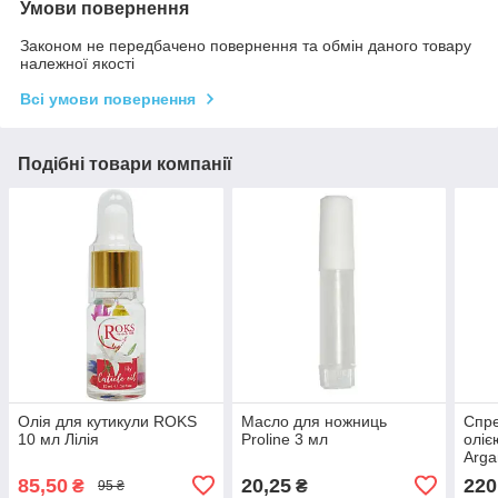
Умови повернення
Законом не передбачено повернення та обмін даного товару
належної якості
Всі умови повернення
Подібні товари компанії
Олія для кутикули ROKS
Масло для ножниць
Спре
10 мл Лілія
Proline 3 мл
оліє
Arga
мл
85,50
20,25
220
₴
₴
95 ₴