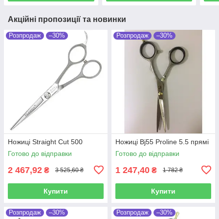
Акційні пропозиції та новинки
Розпродаж
–30%
Розпродаж
–30%
Ножиці Straight Cut 500
Ножиці Bj55 Proline 5.5 прямі
Готово до відправки
Готово до відправки
2 467,92
1 247,40
₴
₴
3 525,60 ₴
1 782 ₴
Купити
Купити
Розпродаж
–30%
Розпродаж
–30%