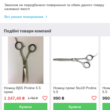
Законом не передбачено повернення та обмін даного товару
належної якості
Всі умови повернення
Подібні товари компанії
Ножиці Bj55 Proline 5.5
Ножиці прямі Stu18 Proline
Ножи
прямі
5.5
5.5
1 247,40
990
990
₴
₴
1 782 ₴
Купити
Купити