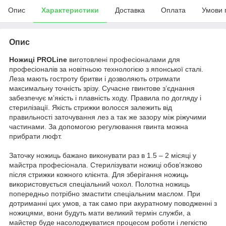
Опис
Характеристики
Доставка
Оплата
Умови 
Опис
Ножиці PRОLine
виготовлені професіоналами для
професіоналів за новітньою технологією з японської сталі.
Леза мають гостроту бритви і дозволяють отримати
максимальну точність зрізу. Сучасне гвинтове з’єднання
забезпечує м’якість і плавність ходу. Правила по догляду і
стерилізації. Якість стрижки волосся залежить від
правильності заточування лез а так же зазору між ріжучими
частинами. За допомогою регулювання гвинта можна
прибрати люфт.
Заточку ножиць бажано виконувати раз в 1.5 – 2 місяці у
майстра професіонала. Стерилізувати ножиці обов’язково
після стрижки кожного клієнта. Для зберігання ножиць
використовується спеціальний чохол. Полотна ножиць
попередньо потрібно змастити спеціальним маслом. При
дотриманні цих умов, а так само при акуратному поводженні з
ножицями, вони будуть мати великий термін служби, а
майстер буде насолоджуватися процесом роботи і легкістю