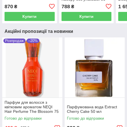
мл
870
788
1 6
₴
₴
Купити
Купити
Акційні пропозиції та новинки
Розпродаж
–20%
Парфум для волосся з
квітковим ароматом NEQI
Парфумована вода Extract
Hair Perfume The Blossom 75
Cherry Cake 50 мл
мл
Готово до відправки
Готово до відправки