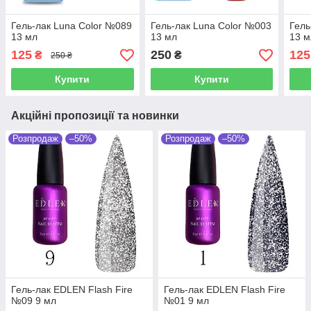
Гель-лак Luna Color №089
Гель-лак Luna Color №003
Гель
13 мл
13 мл
13 м
125
250
125
₴
₴
250 ₴
Купити
Купити
Акційні пропозиції та новинки
Розпродаж
–50%
Розпродаж
–50%
Гель-лак EDLEN Flash Fire
Гель-лак EDLEN Flash Fire
№09 9 мл
№01 9 мл