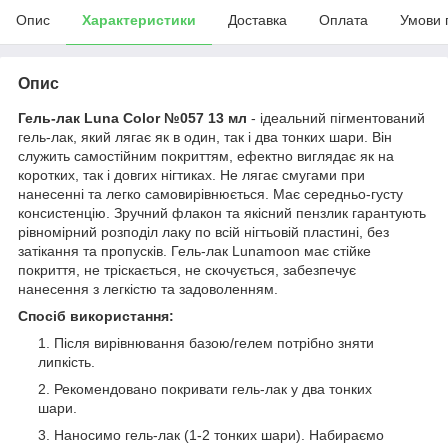
Опис
Характеристики
Доставка
Оплата
Умови 
Опис
Гель-лак Luna Color №057 13 мл
- ідеальний пігментований
гель-лак, який лягає як в один, так і два тонких шари. Він
служить самостійним покриттям, ефектно виглядає як на
коротких, так і довгих нігтиках. Не лягає смугами при
нанесенні та легко самовирівнюється. Має середньо-густу
консистенцію. Зручний флакон та якісний пензлик гарантують
рівномірний розподіл лаку по всій нігтьовій пластині, без
затікання та пропусків. Гель-лак Lunamoon має стійке
покриття, не тріскається, не скочується, забезпечує
нанесення з легкістю та задоволенням.
Спосіб використання:
Після вирівнювання базою/гелем потрібно зняти
липкість.
Рекомендовано покривати гель-лак у два тонких
шари.
Наносимо гель-лак (1-2 тонких шари). Набираємо