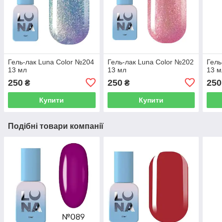
Гель-лак Luna Color №204
Гель-лак Luna Color №202
Гель
13 мл
13 мл
13 м
250
250
250
₴
₴
Купити
Купити
Подібні товари компанії