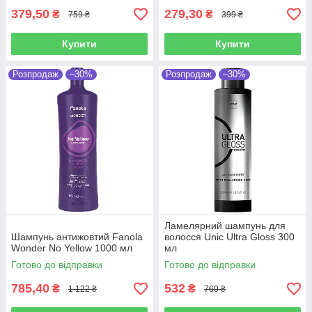
379,50
279,30
₴
₴
759 ₴
399 ₴
Купити
Купити
Розпродаж
–30%
Розпродаж
–30%
Ламелярний шампунь для
Шампунь антижовтий Fanola
волосся Unic Ultra Gloss 300
Wonder No Yellow 1000 мл
мл
Готово до відправки
Готово до відправки
785,40
532
₴
₴
1 122 ₴
760 ₴