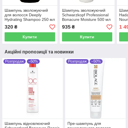
Шампунь зволожуючий
Шампунь зволожуючий
Шам
для волосся Deeply
Schwarzkopf Professional
Hada
Hydrating Shampoo 250 мл
Bonacure Moisture 500 мл
Nour
Sha
320
935
1 4
₴
₴
Купити
Купити
Акційні пропозиції та новинки
Розпродаж
–50%
Розпродаж
–50%
Шампунь відновлюючий
Пре-шампунь для