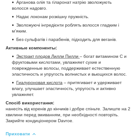
Арганова олія та гіларонат натрію зволожують
волосся надовго.
Надає локонам розкішну пружність.
Зволожуючі інгредієнти роблять волосся гладким і
м'яким.
Без сульфатів і парабенів, підходить для веганів.
Активные компоненты:
Экстракт плодов Лилли Пилли
– богат витамином С и
фруктовыми кислотами, увлажняет сухие и
поврежденные волосы, поддерживает естественную
эластичность и упругость волнистых и вьющихся волос.
Гиалуроновая кислота
– притягивает и удерживает
влагу, улучшает эластичность, упругость и активно
увлажняет.
Спосіб використання:
нанесіть від коренів до кінчиків і добре спіньте. Залиште на 2
хвилини перед змиванням, при необхідності повторіть.
Закрийте кондиціонером Davroe.
Приховати