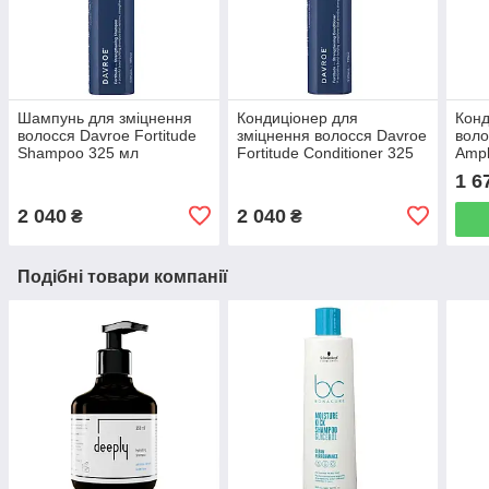
Шампунь для зміцнення
Кондиціонер для
Конд
волосся Davroe Fortitude
зміцнення волосся Davroe
воло
Shampoo 325 мл
Fortitude Conditioner 325
Ampl
мл
мл
1 6
2 040
2 040
₴
₴
Подібні товари компанії