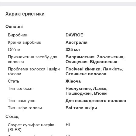
Характеристики
Основні
Виробник
DAVROE
Країна виробник
Австралія
Об`єм
325 мл
Призначення засобу для
Випрямлення, Зволоження,
волосся
Очищення, Відновлення
Проблема волосся і шкіри
Посічені кінчики, Ламкість,
голови
Стоншене волосся
Стать
Жіноча
Тип волосся
Неслухняне, Ламке,
Пошкоджені, В'юнкі
Тип шампуню
Для пошкодженого волосся
Тип шкіри голови
Всі типи шкіри
Склад
Лаурет сульфат натрію
Ні
(SLES)