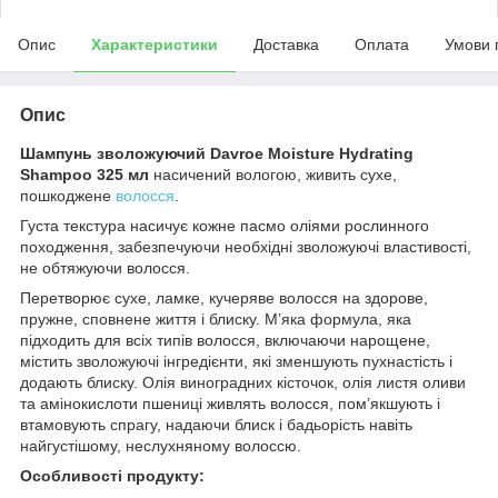
Опис
Характеристики
Доставка
Оплата
Умови 
Опис
Шампунь зволожуючий Davroe Moisture Hydrating
Shampoo 325 мл
насичений вологою, живить сухе,
пошкоджене
волосся
.
Густа текстура насичує кожне пасмо оліями рослинного
походження, забезпечуючи необхідні зволожуючі властивості,
не обтяжуючи волосся.
Перетворює сухе, ламке, кучеряве волосся на здорове,
пружне, сповнене життя і блиску. М’яка формула, яка
підходить для всіх типів волосся, включаючи нарощене,
містить зволожуючі інгредієнти, які зменшують пухнастість і
додають блиску. Олія виноградних кісточок, олія листя оливи
та амінокислоти пшениці живлять волосся, пом’якшують і
втамовують спрагу, надаючи блиск і бадьорість навіть
найгустішому, неслухняному волоссю.
Особливості продукту: