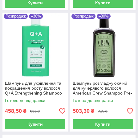
Купити
Купити
Розпродаж
–30%
Розпродаж
–30%
Шампунь для укріплення та
Шампунь розгладжуюючий
покращення росту волосся
для кучерявого волосся
Q+A Strengthening Shampoo
American Crew Shampoo Pre-
250 мл
styling Forming 250 мл
Готово до відправки
Готово до відправки
458,50
503,30
₴
₴
655 ₴
719 ₴
Купити
Купити