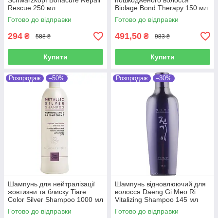
Schwarzkopf Bonacure Repair
пошкодженого волосся
Rescue 250 мл
Biolage Bond Therapy 150 мл
Готово до відправки
Готово до відправки
294
491,50
₴
₴
588 ₴
983 ₴
Купити
Купити
Розпродаж
–50%
Розпродаж
–30%
Шампунь для нейтралізації
Шампунь відновлюючий для
жовтизни та блиску Tiare
волосся Daeng Gi Meo Ri
Color Silver Shampoo 1000 мл
Vitalizing Shampoo 145 мл
Готово до відправки
Готово до відправки