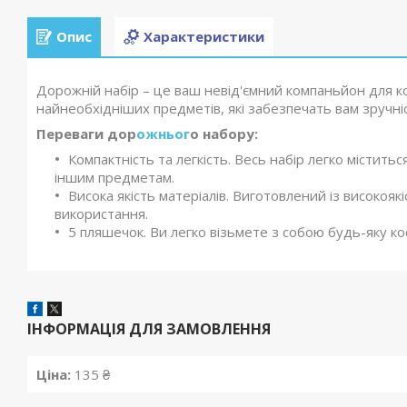
Опис
Характеристики
Дорожній набір – це ваш невід'ємний компаньйон для 
найнеобхідніших предметів, які забезпечать вам зручніс
Переваги дор
ожньог
о набору:
Компактність та легкість. Весь набір легко містить
іншим предметам.
Висока якість матеріалів. Виготовлений із високояк
використання.
5 пляшечок. Ви легко візьмете з собою будь-яку к
ІНФОРМАЦІЯ ДЛЯ ЗАМОВЛЕННЯ
Ціна:
135 ₴