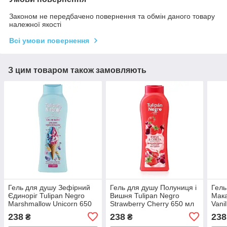
Законом не передбачено повернення та обмін даного товару
належної якості
Всі умови повернення
З цим товаром також замовляють
Гель для душу Зефірний
Гель для душу Полуниця і
Гель
Єдиноріг Tulipan Negro
Вишня Tulipan Negro
Мака
Marshmallow Unicorn 650
Strawberry Cherry 650 мл
Vani
мл
238
238
238
₴
₴