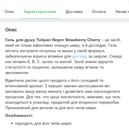
Опис
Характеристики
Доставка
Оплата
Умови 
Опис
Гель для душу Tulipan Negro Strawberry Cherry
– це засіб,
який не тільки ефективно очищує шкіру, а й доглядає. Гель
містить екстракти полуниці та вишні у своїй формулі,
забезпечуючи корисні вітаміни для
догляду
за шкірою. Серед
них вітамін А, В, С, залізо та магній. Засіб знімає відчуття
стягнутості та лущення, залишаючи шкіру м'якою та
зволоженою.
Відмітною рисою цього продукту є його солодкий та
інтенсивний аромат. З перших хвилин застосування він
заповнить вашу ванну кімнату і дозволить вам насолодитися
процесом. Для тих, хто цінує екологічність, важливо, що гель
знаходиться в упаковці, придатній для вторинної переробки.
Призначений для веганів та для всіх типів шкіри.
Особливості:
підходить для всіх типів шкіри;