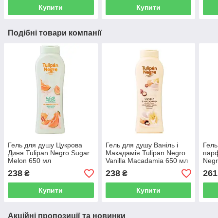
Купити
Купити
Подібні товари компанії
Гель для душу Цукрова
Гель для душу Ваніль і
Гель
Диня Tulipan Negro Sugar
Макадамія Tulipan Negro
парф
Melon 650 мл
Vanilla Macadamia 650 мл
Negr
Фрез
238
238
261
₴
₴
Купити
Купити
Акційні пропозиції та новинки