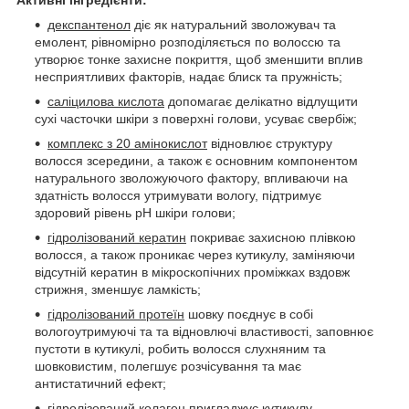
декспантенол
діє як натуральний зволожувач та
емолент, рівномірно розподіляється по волоссю та
утворює тонке захисне покриття, щоб зменшити вплив
несприятливих факторів, надає блиск та пружність;
саліцилова кислота
допомагає делікатно відлущити
сухі часточки шкіри з поверхні голови, усуває свербіж;
комплекс з 20 амінокислот
відновлює структуру
волосся зсередини, а також є основним компонентом
натурального зволожуючого фактору, впливаючи на
здатність волосся утримувати вологу, підтримує
здоровий рівень pH шкіри голови;
гідролізований кератин
покриває захисною плівкою
волосся, а також проникає через кутикулу, заміняючи
відсутній кератин в мікроскопічних проміжках вздовж
стрижня, зменшує ламкість;
гідролізований протеїн
шовку поєднує в собі
вологоутримуючі та та відновлючі властивості, заповнює
пустоти в кутикулі, робить волосся слухняним та
шовковистим, полегшує розчісування та має
антистатичний ефект;
гідролізований колаген
пригладжує кутикулу,