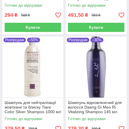
Готово до відправки
Готово до відправки
294
491,50
₴
₴
588 ₴
983 ₴
Купити
Купити
Розпродаж
–50%
Розпродаж
–30%
Шампунь для нейтралізації
Шампунь відновлюючий для
жовтизни та блиску Tiare
волосся Daeng Gi Meo Ri
Color Silver Shampoo 1000 мл
Vitalizing Shampoo 145 мл
Готово до відправки
Готово до відправки
379,50
279,30
₴
₴
759 ₴
399 ₴