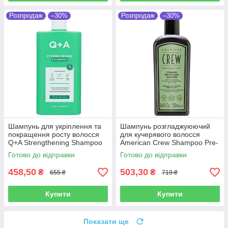
Розпродаж
–30%
Розпродаж
–30%
Шампунь для укріплення та
Шампунь розгладжуюючий
покращення росту волосся
для кучерявого волосся
Q+A Strengthening Shampoo
American Crew Shampoo Pre-
250 мл
styling Forming 250 мл
Готово до відправки
Готово до відправки
458,50
503,30
₴
₴
655 ₴
719 ₴
Купити
Купити
Показати ще