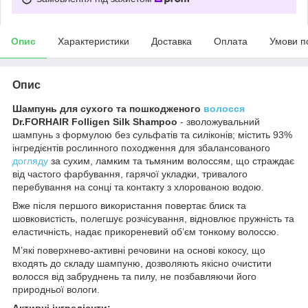
Опис
Характеристики
Доставка
Оплата
Умови п
Опис
Шампунь для сухого та пошкодженого
волосся
Dr.FORHAIR Folligen Silk Shampoo
- зволожувальний
шампунь з формулою без сульфатів та силіконів; містить 93%
інгредієнтів рослинного походження для збалансованого
догляду
за сухим, ламким та тьмяним волоссям, що страждає
від частого фарбування, гарячої укладки, тривалого
перебування на сонці та контакту з хлорованою водою.
Вже після першого використання повертає блиск та
шовковистість, полегшує розчісування, відновлює пружність та
еластичність, надає прикореневий об’єм тонкому волоссю.
М’які поверхнево-активні речовини на основі кокосу, що
входять до складу шампуню, дозволяють якісно очистити
волосся від забруднень та пилу, не позбавляючи його
природньої вологи.
Активні інгредієнти: