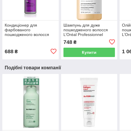
Кондиціонер для
Шампунь для дуже
Олій
фарбованого
пошкодженого волосся
пошк
пошкодженого волосся
L’Oréal Professionnel
L’Or
Tigi Bed Head Dumb
Absolut Repair Gold
Abso
748
₴
Blonde Conditioner 970 мл
Quinoa 300 мл
688
1 0
₴
Купити
Подібні товари компанії