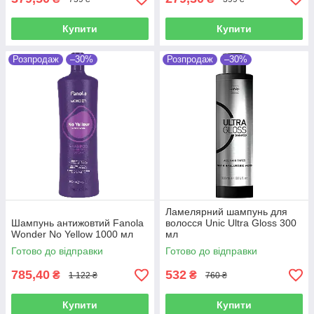
Купити
Купити
Розпродаж
–30%
Розпродаж
–30%
Ламелярний шампунь для
Шампунь антижовтий Fanola
волосся Unic Ultra Gloss 300
Wonder No Yellow 1000 мл
мл
Готово до відправки
Готово до відправки
785,40
532
₴
₴
1 122 ₴
760 ₴
Купити
Купити