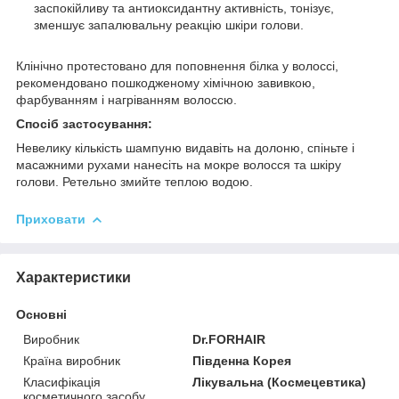
заспокійливу та антиоксидантну активність, тонізує,
зменшує запалювальну реакцію шкіри голови.
Клінічно протестовано для поповнення білка у волоссі,
рекомендовано пошкодженому хімічною завивкою,
фарбуванням і нагріванням волоссю.
Спосіб застосування:
Невелику кількість шампуню видавіть на долоню, спіньте і
масажними рухами нанесіть на мокре волосся та шкіру
голови. Ретельно змийте теплою водою.
Приховати
Характеристики
Основні
Виробник
Dr.FORHAIR
Країна виробник
Південна Корея
Класифікація
Лікувальна (Космецевтика)
косметичного засобу