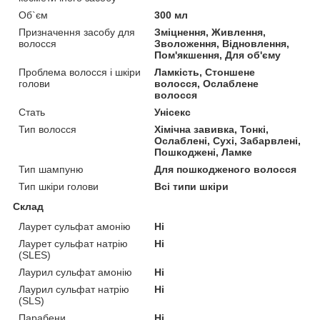
Об`єм
300 мл
Призначення засобу для
Зміцнення, Живлення,
волосся
Зволоження, Відновлення,
Пом'якшення, Для об'єму
Проблема волосся і шкіри
Ламкість, Стоншене
голови
волосся, Ослаблене
волосся
Стать
Унісекс
Тип волосся
Хімічна завивка, Тонкі,
Ослаблені, Сухі, Забарвлені,
Пошкоджені, Ламке
Тип шампуню
Для пошкодженого волосся
Тип шкіри голови
Всі типи шкіри
Склад
Лаурет сульфат амонію
Ні
Лаурет сульфат натрію
Ні
(SLES)
Лаурил сульфат амонію
Ні
Лаурил сульфат натрію
Ні
(SLS)
Парабени
Ні