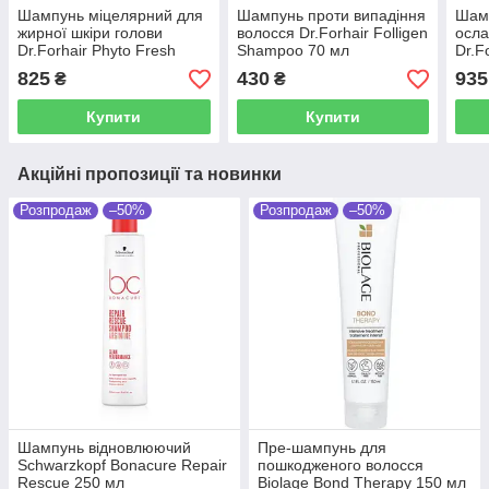
Шампунь міцелярний для
Шампунь проти випадіння
Шамп
жирної шкіри голови
волосся Dr.Forhair Folligen
осла
Dr.Forhair Phyto Fresh
Shampoo 70 мл
Dr.Fo
Shampoo 300 мл
Dand
825
430
935
₴
₴
Купити
Купити
Акційні пропозиції та новинки
Розпродаж
–50%
Розпродаж
–50%
Шампунь відновлюючий
Пре-шампунь для
Schwarzkopf Bonacure Repair
пошкодженого волосся
Rescue 250 мл
Biolage Bond Therapy 150 мл