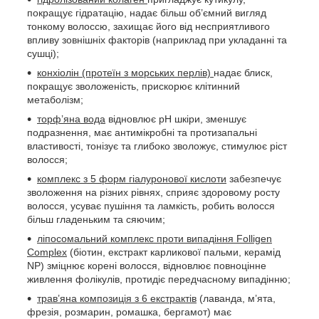
покращує гідратацію, надає більш об’ємний вигляд
тонкому волоссю, захищає його від несприятливого
впливу зовнішніх факторів (наприклад при укладанні та
сушці);
конхіолін (протеїн з морських перлів)
надає блиск,
покращує зволоженість, прискорює клітинний
метаболізм;
торф’яна вода
відновлює pH шкіри, зменшує
подразнення, має антимікробні та протизапальні
властивості, тонізує та глибоко зволожує, стимулює ріст
волосся;
комплекс з 5 форм гіалуронової кислоти
забезпечує
зволоження на різних рівнях, сприяє здоровому росту
волосся, усуває пушіння та ламкість, робить волосся
більш гладеньким та сяючим;
ліпосомальний комплекс проти випадіння Folligen
Complex
(біотин, екстракт карликової пальми, керамід
NP) зміцнює корені волосся, відновлює повноцінне
живлення фолікулів, протидіє передчасному випадінню;
трав’яна композиція з 6 екстрактів
(лаванда, м’ята,
фрезія, розмарин, ромашка, бергамот) має