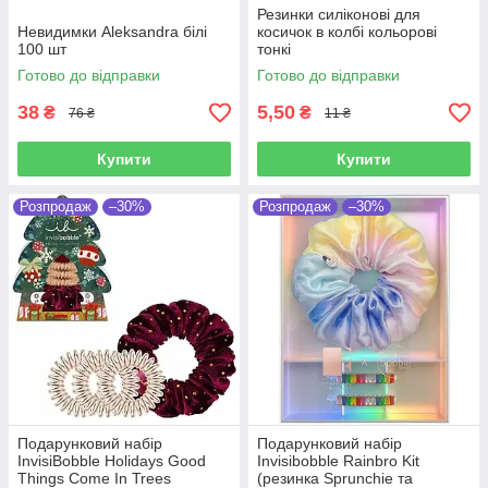
Резинки силіконові для
Невидимки Aleksandra білі
косичок в колбі кольорові
100 шт
тонкі
Готово до відправки
Готово до відправки
38
5,50
₴
₴
76 ₴
11 ₴
Купити
Купити
Розпродаж
–30%
Розпродаж
–30%
Подарунковий набір
Подарунковий набір
InvisiBobble Holidays Good
Invisibobble Rainbro Kit
Things Come In Trees
(резинка Sprunchie та