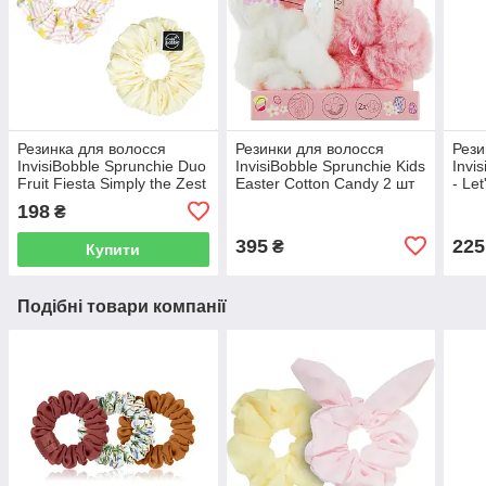
Резинка для волосся
Резинки для волосся
Рези
InvisiBobble Sprunchie Duo
InvisiBobble Sprunchie Kids
Invi
Fruit Fiesta Simply the Zest
Easter Cotton Candy 2 шт
- Le
1 шт
шт
198
₴
395
225
₴
Купити
Подібні товари компанії