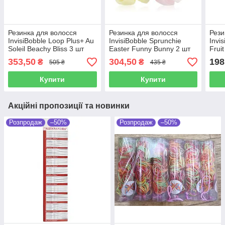
Резинка для волосся
Резинка для волосся
Рези
InvisiBobble Loop Plus+ Au
InvisiBobble Sprunchie
Invi
Soleil Beachy Bliss 3 шт
Easter Funny Bunny 2 шт
Frui
1 шт
353,50
304,50
198
₴
₴
505 ₴
435 ₴
Купити
Купити
Акційні пропозиції та новинки
Розпродаж
–50%
Розпродаж
–50%