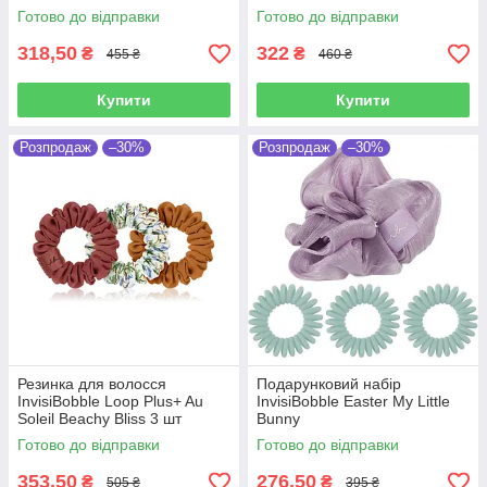
заколка для волосся)
Готово до відправки
Готово до відправки
318,50
322
₴
₴
455 ₴
460 ₴
Купити
Купити
Розпродаж
–30%
Розпродаж
–30%
Резинка для волосся
Подарунковий набір
InvisiBobble Loop Plus+ Au
InvisiBobble Easter My Little
Soleil Beachy Bliss 3 шт
Bunny
Готово до відправки
Готово до відправки
353,50
276,50
₴
₴
505 ₴
395 ₴