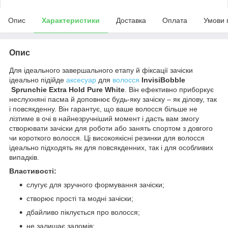
Опис
Характеристики
Доставка
Оплата
Умови 
Опис
Для ідеального завершального етапу й фіксації зачіски
ідеально підійде
аксесуар
для
волосся
InvisiBobble
Sprunchie Extra Hold Pure White
. Він ефективно приборкує
неслухняні пасма й доповнює будь-яку зачіску – як ділову, так
і повсякденну. Він гарантує, що ваше волосся більше не
лізтиме в очі в найнезручніший момент і дасть вам змогу
створювати зачіски для роботи або занять спортом з довгого
чи короткого волосся. Ці високоякісні резинки для волосся
ідеально підходять як для повсякденних, так і для особливих
випадків.
Властивості:
слугує для зручного формування зачіски;
створює прості та модні зачіски;
дбайливо піклується про волосся;
не залишає заломів;