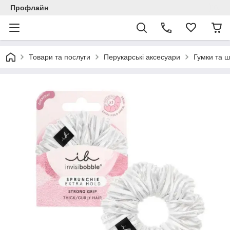
Профлайн
Товари та послуги
Перукарські аксесуари
Гумки та 