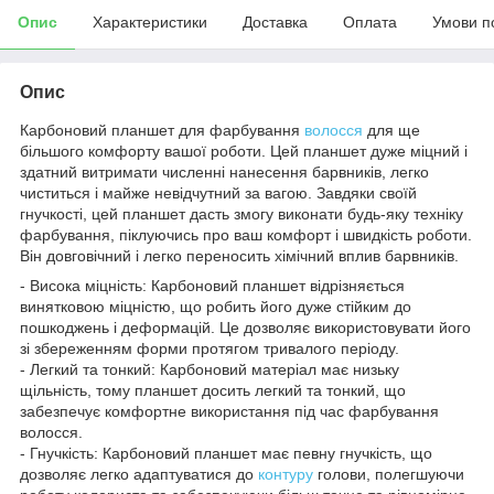
Опис
Характеристики
Доставка
Оплата
Умови п
Опис
Карбоновий планшет для фарбування
волосся
для ще
більшого комфорту вашої роботи. Цей планшет дуже міцний і
здатний витримати численні нанесення барвників, легко
чиститься і майже невідчутний за вагою. Завдяки своїй
гнучкості, цей планшет дасть змогу виконати будь-яку техніку
фарбування, піклуючись про ваш комфорт і швидкість роботи.
Він довговічний і легко переносить хімічний вплив барвників.
- Висока міцність: Карбоновий планшет відрізняється
винятковою міцністю, що робить його дуже стійким до
пошкоджень і деформацій. Це дозволяє використовувати його
зі збереженням форми протягом тривалого періоду.
- Легкий та тонкий: Карбоновий матеріал має низьку
щільність, тому планшет досить легкий та тонкий, що
забезпечує комфортне використання під час фарбування
волосся.
- Гнучкість: Карбоновий планшет має певну гнучкість, що
дозволяє легко адаптуватися до
контуру
голови, полегшуючи