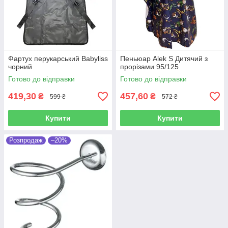
Фартух перукарський Babyliss
Пеньюар Alek S Дитячий з
чорний
прорізами 95/125
Готово до відправки
Готово до відправки
419,30
457,60
₴
₴
599 ₴
572 ₴
Купити
Купити
Розпродаж
–20%