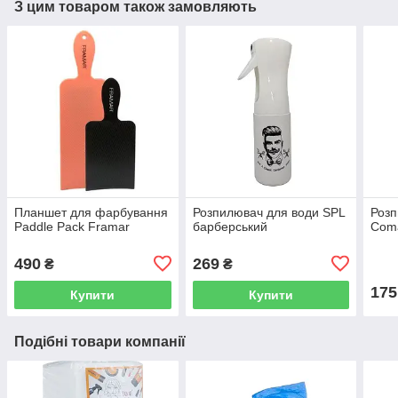
З цим товаром також замовляють
Планшет для фарбування
Розпилювач для води SPL
Розп
Paddle Pack Framar
барберський
Coma
490
269
₴
₴
175
Купити
Купити
Подібні товари компанії