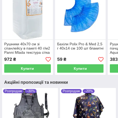
Рушники 40х70 см зі
Бахіли Polix Pro & Med 2,5
Рушн
спанлейсу в пакеті 40 г/м2
г 40х14 см 100 шт блакитні
пачц
Panni Mlada текстура сітка
Aqua
200 шт
50 ш
972
59
383
₴
₴
Купити
Купити
Акційні пропозиції та новинки
Розпродаж
–30%
Розпродаж
–20%