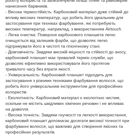
роботу колориста та забезпечуючи більш точне та рівномірне
нанесення барвників.
- Висока термостійкість: Карбоновий матеріал дуже стійкий до
впливу високих температур, що робить його ідеальним для
застосування при техніках фарбування, які потребують
високих температур, наприклад, з використанням Airtouch.
- Легка очистка: Поверхня карбонового планшета легко
очищується від залишків фарби, що дозволяє легко
підтримувати його в чистоті та гігієнічному стані.
- Довговічність: Завдяки високій міцності та стійкості до зносу,
карбоновий планшет має тривалий термін служби, що
дозволяє ефективно використовувати його протягом
тривалого часу без втрати якості.
- Універсальність: Карбоновий планшет підходить для
застосування з різними техніками фарбування волосся, що
робить його універсальним інструментом для професійних
колористів.
- Екологічність: Карбоновий матеріал є екологічно чистим,
оскільки не містить шкідливих хімічних речовин і не впливає
на довкілля.
- Висока точність: Завдяки гнучкості та легкості використання,
карбоновий планшет допомагає досягати високої точності при
фарбуванні волосся, що важливо для створення якісних та
професійних результатів.