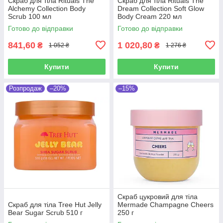
Скраб для тіла Rituals The
Скраб для тіла Rituals The
Alchemy Collection Body
Dream Collection Soft Glow
Scrub 100 мл
Body Cream 220 мл
Готово до відправки
Готово до відправки
841,60
1 020,80
₴
₴
1 052 ₴
1 276 ₴
Купити
Купити
Розпродаж
–20%
–15%
Скраб цукровий для тіла
Скраб для тіла Tree Hut Jelly
Mermade Champagne Cheers
Bear Sugar Scrub 510 г
250 г