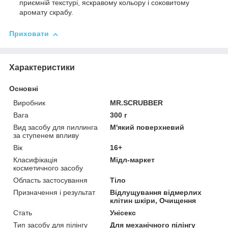
приємній текстурі, яскравому кольору і соковитому
аромату скрабу.
Приховати
Характеристики
Основні
Виробник
MR.SCRUBBER
Вага
300 г
Вид засобу для пиллинга
М'який поверхневий
за ступенем впливу
Вік
16+
Класифікація
Мідл-маркет
косметичного засобу
Область застосування
Тіло
Призначення і результат
Відлущування відмерлих
клітин шкіри, Очищення
Стать
Унісекс
Тип засобу для пілінгу
Для механічного пілінгу