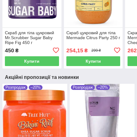
Скраб для тіла цукровий
Скраб цукровий для тіла
Скра
Mr.Scrubber Sugar Baby
Mermade Citrus Party 250 г
Mer
Ripe Fig 450 г
Chee
450
254,15
262
₴
₴
299 ₴
Купити
Купити
Акційні пропозиції та новинки
Розпродаж
–20%
Розпродаж
–20%