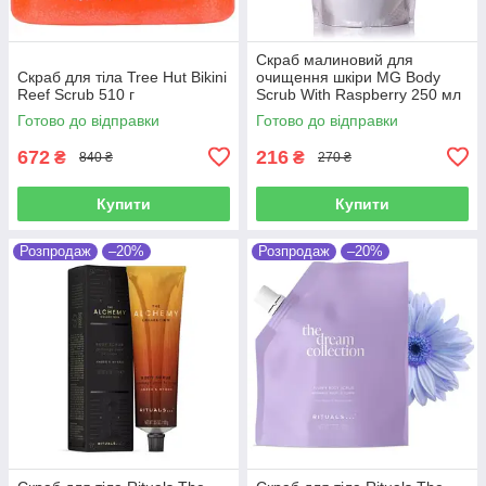
Скраб малиновий для
Скраб для тіла Tree Hut Bikini
очищення шкіри MG Body
Reef Scrub 510 г
Scrub With Raspberry 250 мл
Готово до відправки
Готово до відправки
672
216
₴
₴
840 ₴
270 ₴
Купити
Купити
Розпродаж
–20%
Розпродаж
–20%