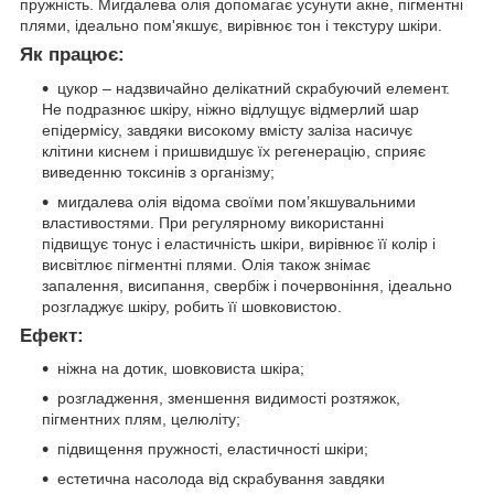
пружність. Мигдалева олія допомагає усунути акне, пігментні
плями, ідеально пом'якшує, вирівнює тон і текстуру шкіри.
Як працює:
цукор – надзвичайно делікатний скрабуючий елемент.
Не подразнює шкіру, ніжно відлущує відмерлий шар
епідермісу, завдяки високому вмісту заліза насичує
клітини киснем і пришвидшує їх регенерацію, сприяє
виведенню токсинів з організму;
мигдалева олія відома своїми пом’якшувальними
властивостями. При регулярному використанні
підвищує тонус і еластичність шкіри, вирівнює її колір і
висвітлює пігментні плями. Олія також знімає
запалення, висипання, свербіж і почервоніння, ідеально
розгладжує шкіру, робить її шовковистою.
Ефект:
ніжна на дотик, шовковиста шкіра;
розгладження, зменшення видимості розтяжок,
пігментних плям, целюліту;
підвищення пружності, еластичності шкіри;
естетична насолода від скрабування завдяки