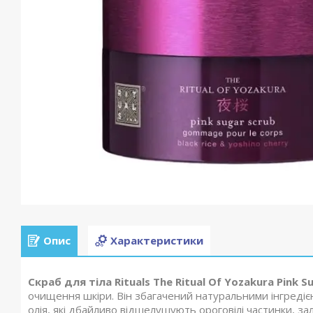
Опис
Характеристики
Скраб для тіла Rituals The Ritual Of Yozakura Pink S
очищення шкіри. Він збагачений натуральними інгредієн
олія, які дбайливо відшелушують ороговілі частинки, з