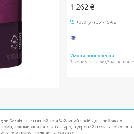
1 262 ₴
+380 (67) 351-15-62
Законом не передбачено повер
ugar Scrub
- це ніжний та дбайливий засіб для глибокого
тами, такими як японська сакура, цукровий пісок та кокосова
алишаючи шкіру гладкою та сяючою.