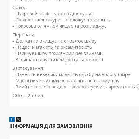
Склад:
- Цукровий пісок - м'яко відшелушує
- Сік японської сакури - зволожує та живить
- Кокосова олія - пом'якшує та розгладжує
Переваги:
- Делікатно очищує та оновлює шкіру
- Надає їй м'якість та оксамитовість
- Насичує шкіру поживними речовинами
- Залишає відчуття комфорту та свіжості
Застосування:
- Нанесіть невелику кількість скрабу на вологу шкіру
- Масажними рухами розподіліть по всьому тілу
- Змийте теплою водою, насолоджуючись ароматом са
Обсяг: 250 мл
ІНФОРМАЦІЯ ДЛЯ ЗАМОВЛЕННЯ