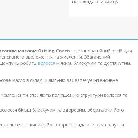
не покидаючи сайту.
совим маслом Orising Cocco
- це інноваційний засіб для
нтенсивного зволоження та живлення. Збагачений
й шампунь робить
волосся
м'яким, блискучим та доглянутим.
осове масло в складі шампуню забезпечує інтенсивне
ні компоненти сприяють поліпшенню структури волосся та
олосся більш блискучим та здоровим, зберігаючи його
 волосся та живить його корені, надаючи вам відчуття