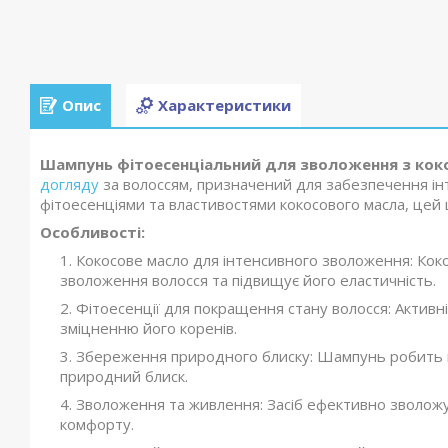
Опис
Характеристики
Шампунь фітоесенціальний для зволоження з коко
догляду
за волоссям, призначений для забезпечення і
фітоесенціями та властивостями кокосового масла, це
Особливості:
Кокосове масло для інтенсивного зволоження: Кок
зволоження волосся та підвищує його еластичність.
Фітоесенції для покращення стану волосся: Актив
зміцненню його коренів.
Збереження природного блиску: Шампунь робить в
природний блиск.
Зволоження та живлення: Засіб ефективно зволожує
комфорту.