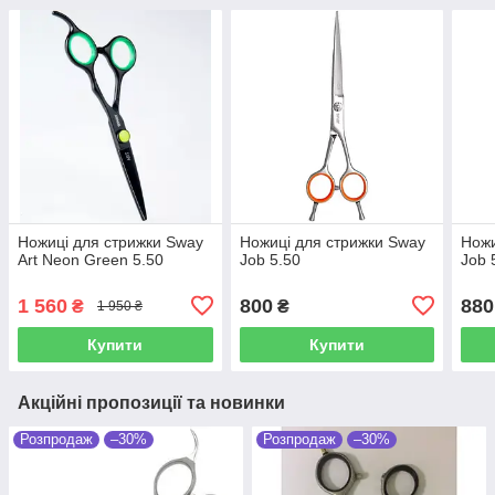
Ножиці для стрижки Sway
Ножиці для стрижки Sway
Ножи
Art Neon Green 5.50
Job 5.50
Job 
1 560
800
880
₴
₴
1 950 ₴
Купити
Купити
Акційні пропозиції та новинки
Розпродаж
–30%
Розпродаж
–30%