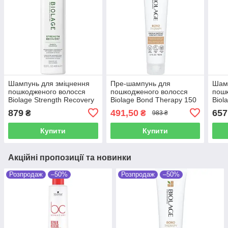
Шампунь для зміцнення
Пре-шампунь для
Шам
пошкодженого волосся
пошкодженого волосся
пошк
Biolage Strength Recovery
Biolage Bond Therapy 150
Biol
Shampoo 400 мл
мл
Sha
879
491,50
657
₴
₴
983 ₴
Купити
Купити
Акційні пропозиції та новинки
Розпродаж
–50%
Розпродаж
–50%