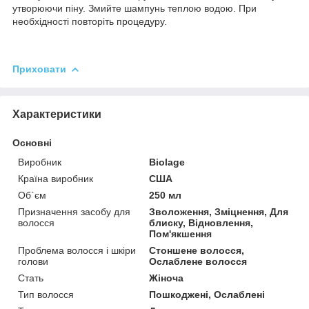
утворюючи піну. Змийте шампунь теплою водою. При
необхідності повторіть процедуру.
Приховати
Характеристики
Основні
Виробник
Biolage
Країна виробник
США
Об`єм
250 мл
Призначення засобу для
Зволоження, Зміцнення, Для
волосся
блиску, Відновлення,
Пом'якшення
Проблема волосся і шкіри
Стоншене волосся,
голови
Ослаблене волосся
Стать
Жіноча
Тип волосся
Пошкоджені, Ослаблені