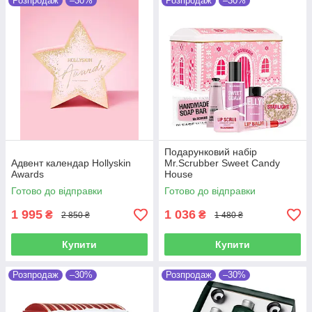
Розпродаж
–30%
Розпродаж
–30%
Подарунковий набір
Адвент календар Hollyskin
Mr.Scrubber Sweet Candy
Awards
House
Готово до відправки
Готово до відправки
1 995
1 036
₴
₴
2 850 ₴
1 480 ₴
Купити
Купити
Розпродаж
–30%
Розпродаж
–30%