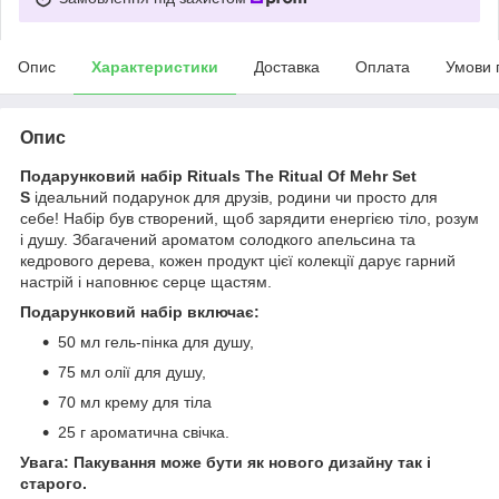
Опис
Характеристики
Доставка
Оплата
Умови 
Опис
Подарунковий набір Rituals The Ritual Of Mehr Set
S
ідеальний подарунок для друзів, родини чи просто для
себе! Набір був створений, щоб зарядити енергією тіло, розум
і душу. Збагачений ароматом солодкого апельсина та
кедрового дерева, кожен продукт цієї колекції дарує гарний
настрій і наповнює серце щастям.
Подарунковий набір включає:
50 мл гель-пінка для душу,
75 мл олії для душу,
70 мл крему для тіла
25 г ароматична свічка.
Увага: Пакування може бути як нового дизайну так і
старого.