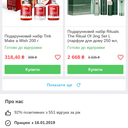
Подарунковий набір Rituals
Подарунковий набір Tink
The Ritual Of Jing Set L
Make a Wish 200 г
(парфум для дому 250 мл,
спрей для білизни 250 мл,
Готово до відправки
Готово до відправки
свічка 140 г, аромадифузор
318,40
2 668
₴
₴
398 ₴
3 335 ₴
Купити
Купити
Показати ще
Про нас
92% позитивних з 551 відгука за рік
Працює з 16.01.2019