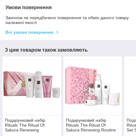
Умови повернення
Законом не передбачено повернення та обмін даного товару
належної якості
Всі умови повернення
З цим товаром також замовляють
Подарунковий набір
Подарунковий набір
Пода
Rituals The Ritual Of
Rituals The Ritual Of
Ritu
Sakura Renewing
Sakura Renewing Routine
Set 
Collection S (пінка 50 мл,
M (пінка 200 мл, крем для
мл, 