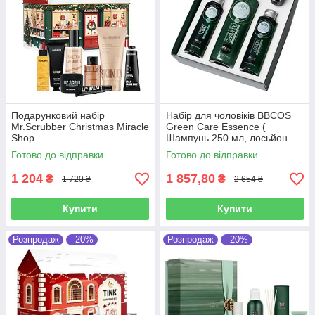
Подарунковий набір
Набір для чоловіків BBCOS
Mr.Scrubber Christmas Miracle
Green Care Essence (
Shop
Шампунь 250 мл, лосьйон
100 мл, тонік 100 мл )
Готово до відправки
Готово до відправки
1 204
1 857,80
₴
₴
1 720 ₴
2 654 ₴
Купити
Купити
Розпродаж
–20%
Розпродаж
–20%