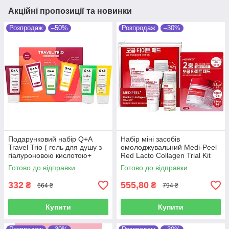
Акційні пропозиції та новинки
Розпродаж
–50%
Розпродаж
–30%
Подарунковий набір Q+A
Набір міні засобів
Travel Trio ( гель для душу з
омолоджувальний Medi-Peel
гіалуроновою кислотою+
Red Lacto Collagen Trial Kit
відлущуючий скраб для тіла +
Готово до відправки
Готово до відправки
лосьйон для тіла з
332
555,80
₴
₴
664 ₴
794 ₴
Купити
Купити