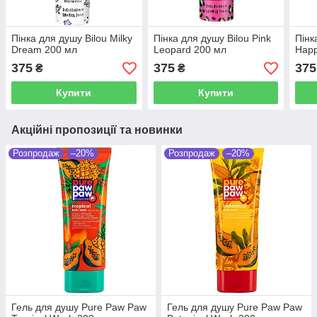
Пінка для душу Bilou Milky
Пінка для душу Bilou Pink
Пінк
Dream 200 мл
Leopard 200 мл
Happ
375
375
375
₴
₴
Купити
Купити
Акційні пропозиції та новинки
Розпродаж
–20%
Розпродаж
–20%
Гель для душу Pure Paw Paw
Гель для душу Pure Paw Paw