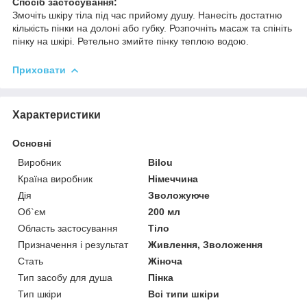
Спосіб застосування:
Змочіть шкіру тіла під час прийому душу. Нанесіть достатню
кількість пінки на долоні або губку. Розпочніть масаж та спініть
пінку на шкірі. Ретельно змийте пінку теплою водою.
Приховати
Характеристики
Основні
Виробник
Bilou
Країна виробник
Німеччина
Дія
Зволожуюче
Об`єм
200 мл
Область застосування
Тіло
Призначення і результат
Живлення, Зволоження
Стать
Жіноча
Тип засобу для душа
Пінка
Тип шкіри
Всі типи шкіри