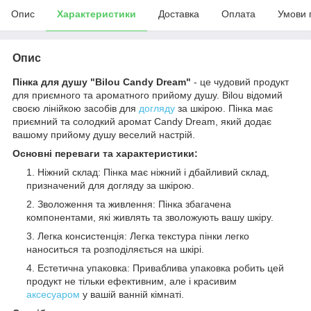
Опис
Характеристики
Доставка
Оплата
Умови 
Опис
Пінка для душу "Bilou Candy Dream"
- це чудовий продукт
для приємного та ароматного прийому душу. Bilou відомий
своєю лінійкою засобів для
догляду
за шкірою. Пінка має
приємний та солодкий аромат Candy Dream, який додає
вашому прийому душу веселий настрій.
Основні переваги та характеристики:
Ніжний склад: Пінка має ніжний і дбайливий склад,
призначений для догляду за шкірою.
Зволоження та живлення: Пінка збагачена
компонентами, які живлять та зволожують вашу шкіру.
Легка консистенція: Легка текстура пінки легко
наноситься та розподіляється на шкірі.
Естетична упаковка: Приваблива упаковка робить цей
продукт не тільки ефективним, але і красивим
аксесуаром
у вашій ванній кімнаті.