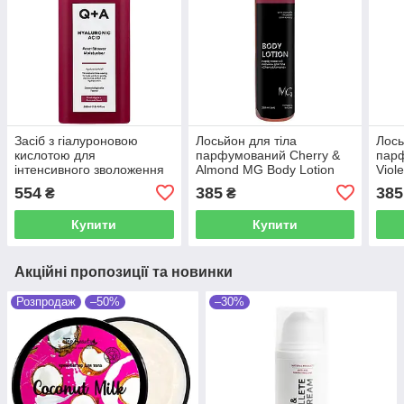
Засіб з гіалуроновою
Лосьйон для тіла
Лось
кислотою для
парфумований Cherry &
пар
інтенсивного зволоження
Almond MG Body Lotion
Viol
тіла Q+A Hyaluronic Acid
250 мл
мл
554
385
385
₴
₴
Post-Shower Moisturiser
250 мл
Купити
Купити
Акційні пропозиції та новинки
Розпродаж
–50%
–30%