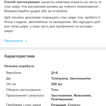
Спосіб застосування:
нанесіть невелику кількість на чисту та
суху шкіру тіла масажними рухами до повного всмоктування.
Використовуйте щодня або за потребою.
Цей лосьйон допоможе покращити стан шкіри тіла, зробити її
більш гладкою, зволоженою та захищеною. Він підходить для
всіх типів шкіри, у тому числі для проблемної та чутливої
шкіри.
Приховати
Характеристики
Основні атрибути
Виробник
Q+A
Дія
Тонізуючу, Зволожуюче
Об`єм
250 мл
Область застосування
Тіло
Призначення і результат
Зволоження, Живлення,
Пом'якшення
Проблема і стан шкіри
Лущення, Сухість