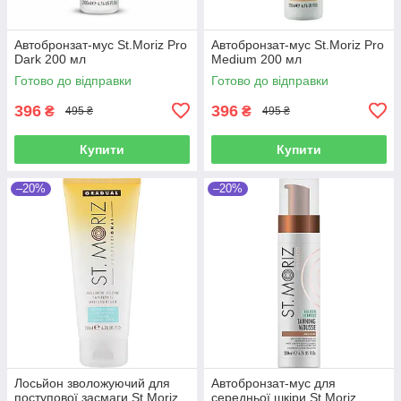
Автобронзат-мус St.Moriz Pro
Автобронзат-мус St.Moriz Pro
Dark 200 мл
Medium 200 мл
Готово до відправки
Готово до відправки
396
396
₴
₴
495 ₴
495 ₴
Купити
Купити
–20%
–20%
Лосьйон зволожуючий для
Автобронзат-мус для
поступової засмаги St Moriz
середньої шкіри St.Moriz