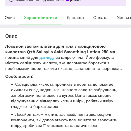
Опис
Характеристики
Доставка
Оплата
Умови 
Опис
Лосьйон заспокійливий для тіла з саліциловою
кислотою Q+A Salicylic Acid Smoothing Lotion 250 мл
-
призначений для
догляду
за шкірою тіла. Його формула
містить саліцилову кислоту, яка допомагає боротися з
проблемами шкіри, такими як акне, запалення та шорсткість.
Особливості:
Саліцилова кислота проникає в пори та допомагає
очищати їх від надлишків шкірного сала та забруднень,
запобігаючи появі акне та вугрів. Вона також сприяє
відлущуванню відмерлих клітин шкіри, роблячи шкіру
гладкою та бархатистою.
Лосьйон також містить заспокійливі та зволожуючі
компоненти, які допомагають пом'якшити та зволожити
шкіру, зробивши її м'якшою та еластичнішою.