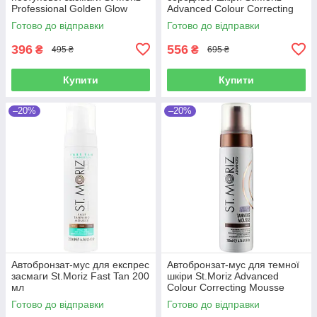
Professional Golden Glow
Advanced Colour Correcting
Tanning Moisturiser 200 мл
Mousse Medium 200 мл
Готово до відправки
Готово до відправки
396
556
₴
₴
495 ₴
695 ₴
Купити
Купити
–20%
–20%
Автобронзат-мус для експрес
Автобронзат-мус для темної
засмаги St.Moriz Fast Tan 200
шкіри St.Moriz Advanced
мл
Colour Correcting Mousse
Dark 200 мл
Готово до відправки
Готово до відправки