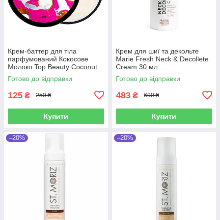
Крем-баттер для тіла
Крем для шиї та декольте
парфумований Кокосове
Marie Fresh Neck & Decollete
Молоко Top Beauty Coconut
Cream 30 мл
Milk 250 мл
Готово до відправки
Готово до відправки
125
483
₴
₴
250 ₴
690 ₴
Купити
Купити
–20%
–20%