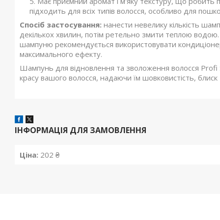
Має приємний аромат і м'яку текстуру, що робить
підходить для всіх типів волосся, особливо для пошк
Спосіб застосування:
нанести невелику кількість шамп
декількох хвилин, потім ретельно змити теплою водою.
шампуню рекомендується використовувати кондиціонер а
максимального ефекту.
Шампунь для відновлення та зволоження волосся Profi 
красу вашого волосся, надаючи їм шовковистість, блиск
ІНФОРМАЦІЯ ДЛЯ ЗАМОВЛЕННЯ
Ціна:
202 ₴