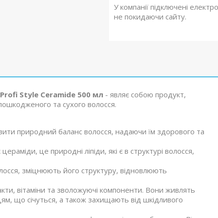
У компанії підключені електр
не покидаючи сайту.
Profi Style Ceramide 500 мл
- являє собою продукт,
пошкодженого та сухого волосся.
новити природний баланс волосся, надаючи їм здорового та
аміди, це природні ліпіди, які є в структурі волосся,
волосся, зміцнюють його структуру, відновлюють
кти, вітаміни та зволожуючі компоненти. Вони живлять
нцям, що січуться, а також захищають від шкідливого