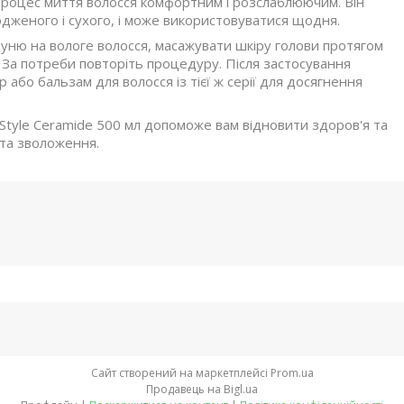
 процес миття волосся комфортним і розслаблюючим. Він
одженого і сухого, і може використовуватися щодня.
уню на вологе волосся, масажувати шкіру голови протягом
 За потреби повторіть процедуру. Після застосування
бо бальзам для волосся із тієї ж серії для досягнення
Style Ceramide 500 мл допоможе вам відновити здоров'я та
 та зволоження.
Сайт створений на маркетплейсі
Prom.ua
Продавець на Bigl.ua