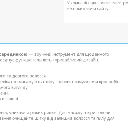
У компанії підключені електр
не покидаючи сайту.
 серединкою
— зручний інструмент для щоденного
Поєднує функціональність і привабливий дизайн.
го та довгого волосся;
и делікатно масажують шкіру голови, стимулюючи кровообіг;
ного вигляду;
анні;
в салоні.
енів, уникаючи різких ривків. Для масажу шкіри голови
тання очищайте щітку від залишків волосся та пилу для