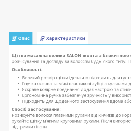
Опис
Характеристики
Щітка масажна велика SALON жовта з блакитною
розчісування та догляду за волоссям будь-якого типу. 
Особливості:
Великий розмір щітки ідеально підходить для густо
Гнучка основа та м’які пластикові зубці з кулькам
Яскраве колірне поєднання додає настрою та стиль
Ергономічна ручка забезпечує зручність у використ
Підходить для щоденного застосування вдома або 
Спосіб застосування:
Розчісуйте волосся плавними рухами від кінчиків до кор
рухайте щітку м’якими круговими рухами. Після викорис
підтримки гігієни.