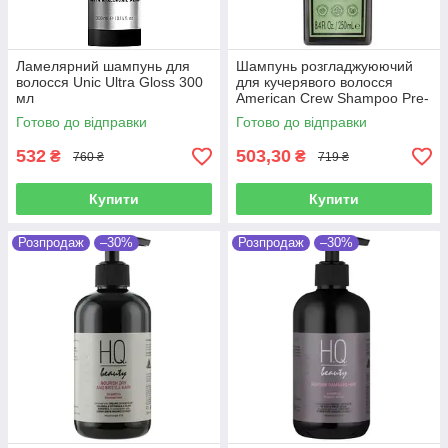
Ламелярний шампунь для
Шампунь розгладжуюючий
волосся Unic Ultra Gloss 300
для кучерявого волосся
мл
American Crew Shampoo Pre-
styling Forming 250 мл
Готово до відправки
Готово до відправки
532
503,30
₴
₴
760 ₴
719 ₴
Купити
Купити
Розпродаж
–30%
Розпродаж
–30%