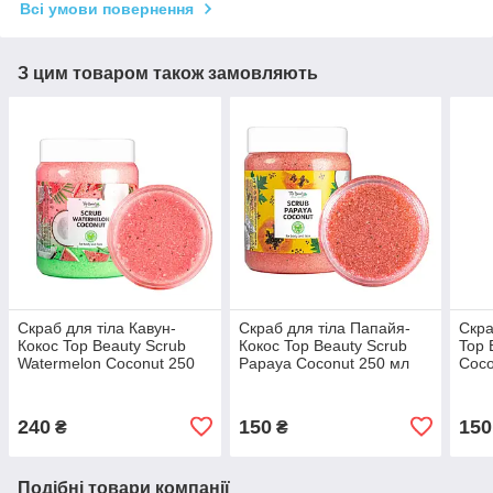
Всі умови повернення
З цим товаром також замовляють
Скраб для тіла Кавун-
Скраб для тіла Папайя-
Скра
Кокос Top Beauty Scrub
Кокос Top Beauty Scrub
Top 
Watermelon Coconut 250
Papaya Coconut 250 мл
Coco
мл
240
150
150
₴
₴
Подібні товари компанії