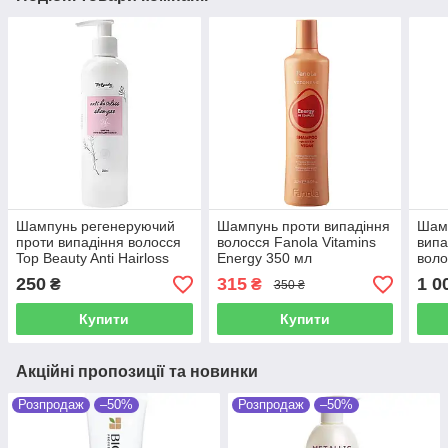
Шампунь регенеруючий
Шампунь проти випадіння
Шам
проти випадіння волосся
волосся Fanola Vitamins
випа
Top Beauty Anti Hairloss
Energy 350 мл
воло
Hair Shampoo 250 мл
Loss
250
315
1 0
₴
₴
350 ₴
мл
Купити
Купити
Акційні пропозиції та новинки
Розпродаж
–50%
Розпродаж
–50%