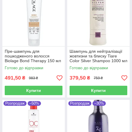
Пре-шампунь для
Шампунь для нейтралізації
пошкодженого волосся
жовтизни та блиску Tiare
Biolage Bond Therapy 150 мл
Color Silver Shampoo 1000 мл
Готово до відправки
Готово до відправки
491,50
379,50
₴
₴
983 ₴
759 ₴
Купити
Купити
Розпродаж
–50%
Розпродаж
–30%