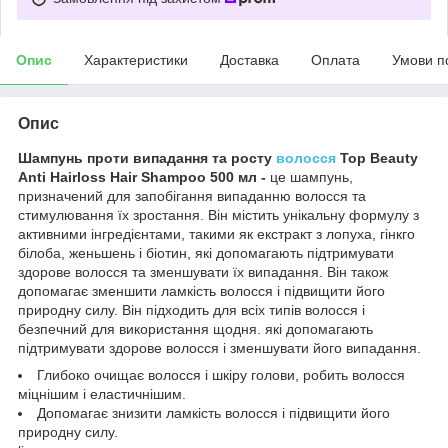
Опис
Характеристики
Доставка
Оплата
Умови п
Опис
Шампунь проти випадання та росту
волосся
Top Beauty
Anti Hairloss Hair Shampoo 500 мл -
це шампунь,
призначений для запобігання випаданню волосся та
стимулювання їх зростання. Він містить унікальну формулу з
активними інгредієнтами, такими як екстракт з лопуха, гінкго
білоба, женьшень і біотин, які допомагають підтримувати
здорове волосся та зменшувати їх випадання. Він також
допомагає зменшити ламкість волосся і підвищити його
природну силу. Він підходить для всіх типів волосся і
безпечний для використання щодня. які допомагають
підтримувати здорове волосся і зменшувати його випадання.
Глибоко очищає волосся і шкіру голови, робить волосся
міцнішим і еластичнішим.
Допомагає знизити ламкість волосся і підвищити його
природну силу.